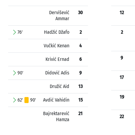
Dervišević
30
12
Ammar
76'
Hadžić Džafo
2
2
Vučkić Kenan
4
9
Krivić Ernad
6
90'
Didović Adis
9
17
Družić Aid
13
19
62'
90'
Avdić Vahidin
15
Bajrektarević
21
22
Hamza