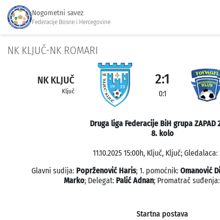
Nogometni savez
Federacije Bosne i Hercegovine
NK KLJUČ-NK ROMARI
2:1
NK KLJUČ
Ključ
0:1
Druga liga Federacije BiH grupa ZAPAD 
8. kolo
11.10.2025 15:00h, Ključ, Ključ; Gledalaca:
Glavni sudija:
Poprženović Haris
; 1. pomoćnik:
Omanović D
Marko
; Delegat:
Palić Adnan
; Promatrač suđenja
Startna postava