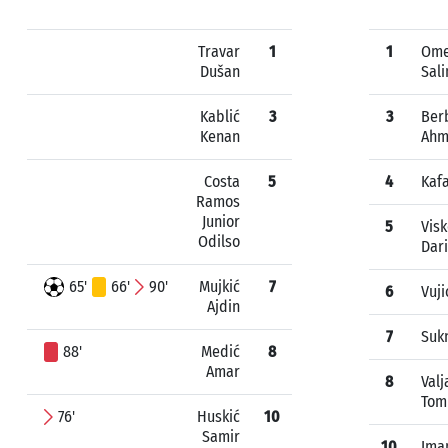
Travar
1
1
Ome
Dušan
Sal
Kablić
3
3
Ber
Kenan
Ahm
Costa
5
4
Kaf
Ramos
Junior
5
Visk
Odilso
Dar
65'
66'
90'
Mujkić
7
6
Vuji
Ajdin
7
Suk
88'
Medić
8
Amar
8
Valj
Tom
76'
Huskić
10
Samir
10
Ima