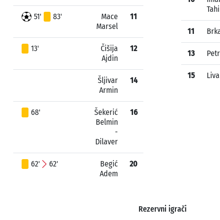
Tahi
51'
83'
Mace
11
Marsel
11
Brk
13'
Čišija
12
13
Petr
Ajdin
15
Liva
Šljivar
14
Armin
68'
Šekerić
16
Belmin
-
Dilaver
62'
62'
Begić
20
Adem
Rezervni igrači