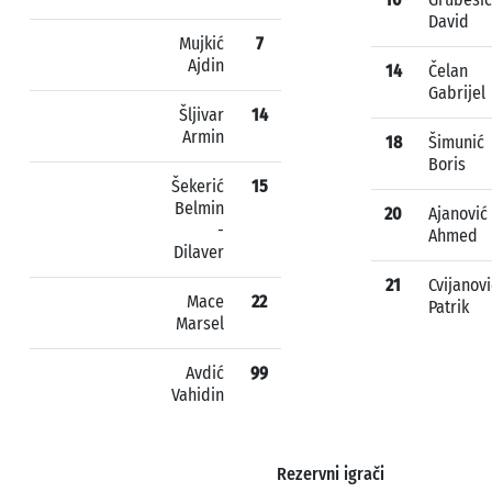
David
Mujkić
7
Ajdin
14
Čelan
Gabrijel
Šljivar
14
Armin
18
Šimunić
Boris
Šekerić
15
Belmin
20
Ajanović
-
Ahmed
Dilaver
21
Cvijanovi
Mace
22
Patrik
Marsel
Avdić
99
Vahidin
Rezervni igrači