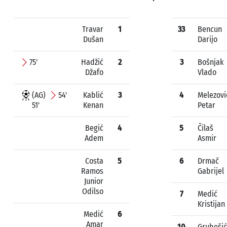
Travar
1
33
Bencun
Dušan
Darijo
75'
Hadžić
2
3
Bošnjak
Džafo
Vlado
(AG)
54'
Kablić
3
4
Melezovi
51'
Kenan
Petar
Begić
4
5
Čilaš
Adem
Asmir
Costa
5
6
Drmač
Ramos
Gabrijel
Junior
Odilso
7
Medić
Kristijan
Medić
6
Amar
10
Grubešić