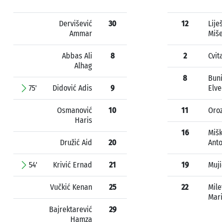
Dervišević
30
12
Lije
Ammar
Miše
Abbas Ali
8
2
Cvit
Alhag
8
Bun
75'
Didović Adis
9
Elve
Osmanović
10
11
Oro
Haris
16
Mišk
Družić Aid
20
Anto
54'
Krivić Ernad
21
19
Muji
Vučkić Kenan
25
22
Mile
Mar
Bajrektarević
29
Hamza