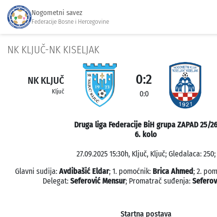
Nogometni savez
Federacije Bosne i Hercegovine
NK KLJUČ-NK KISELJAK
0:2
NK KLJUČ
Ključ
0:0
Druga liga Federacije BiH grupa ZAPAD 25/2
6. kolo
27.09.2025 15:30h, Ključ, Ključ; Gledalaca: 250;
Glavni sudija:
Avdibašić Eldar
; 1. pomoćnik:
Brica Ahmed
; 2. po
Delegat:
Seferović Mensur
; Promatrač suđenja:
Seferov
Startna postava