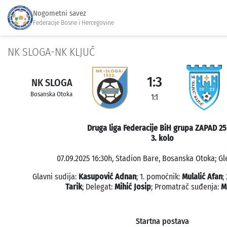
Nogometni savez
Federacije Bosne i Hercegovine
NK SLOGA-NK KLJUČ
1:3
NK SLOGA
Bosanska Otoka
1:1
Druga liga Federacije BiH grupa ZAPAD 25
3. kolo
07.09.2025 16:30h, Stadion Bare, Bosanska Otoka; Gl
Glavni sudija:
Kasupović Adnan
; 1. pomoćnik:
Mulalić Afan
;
Tarik
; Delegat:
Mihić Josip
; Promatrač suđenja:
M
Startna postava