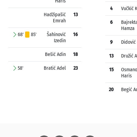
Haris
4
Vučkić 
Hadžipašić
13
Emrah
6
Bajrekt
Hamza
68'
85'
Šahinović
16
Izedin
9
Didović
Bešić Adin
18
13
Družić A
58'
Bratić Adel
23
15
Osmano
Haris
20
Begić 