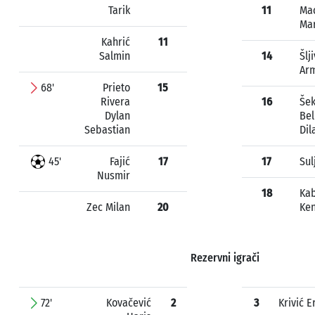
Tarik
11
Ma
Mar
Kahrić
11
Salmin
14
Šlj
Ar
68'
Prieto
15
Rivera
16
Šek
Dylan
Bel
Sebastian
Dil
45'
Fajić
17
17
Sul
Nusmir
18
Kab
Zec Milan
20
Ke
Rezervni igrači
72'
Kovačević
2
3
Krivić 