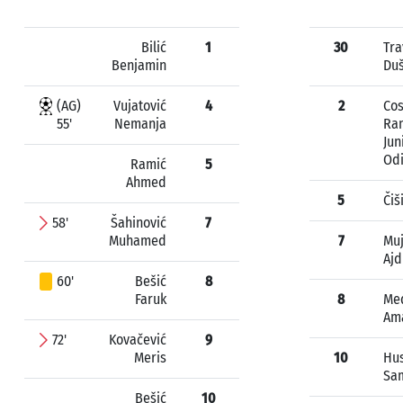
Bilić
1
30
Tra
Benjamin
Du
(AG)
Vujatović
4
2
Cos
55'
Nemanja
Ra
Jun
Odi
Ramić
5
Ahmed
5
Čiš
58'
Šahinović
7
Muhamed
7
Muj
Ajd
60'
Bešić
8
Faruk
8
Me
Am
72'
Kovačević
9
Meris
10
Hus
Sa
Bešić
10