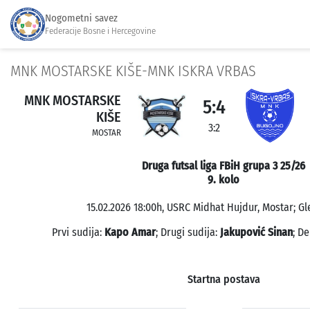
Nogometni savez
Federacije Bosne i Hercegovine
MNK MOSTARSKE KIŠE-MNK ISKRA VRBAS
MNK MOSTARSKE
5:4
KIŠE
3:2
MOSTAR
Druga futsal liga FBiH grupa 3 25/26
9. kolo
15.02.2026 18:00h, USRC Midhat Hujdur, Mostar; Gl
Prvi sudija:
Kapo Amar
; Drugi sudija:
Jakupović Sinan
; D
Startna postava