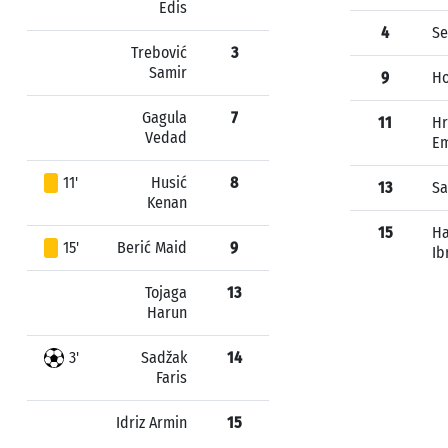
Edis
4
Se
Trebović
3
Samir
9
Ho
Gagula
7
11
Hr
Vedad
E
11'
Husić
8
13
Sa
Kenan
15
Ha
15'
Berić Maid
9
Ib
Tojaga
13
Harun
3'
Sadžak
14
Faris
Idriz Armin
15