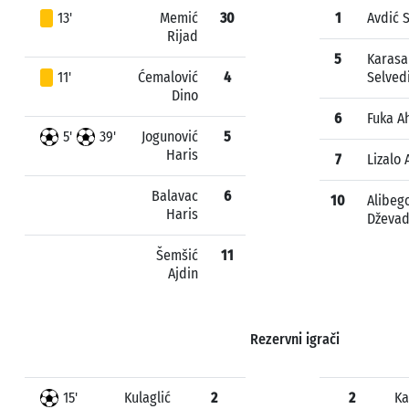
13'
Memić
30
1
Avdić 
Rijad
5
Karasa
11'
Ćemalović
4
Selved
Dino
6
Fuka A
5'
39'
Jogunović
5
Haris
7
Lizalo
Balavac
6
10
Alibeg
Haris
Dževa
Šemšić
11
Ajdin
Rezervni igrači
15'
Kulaglić
2
2
Ka