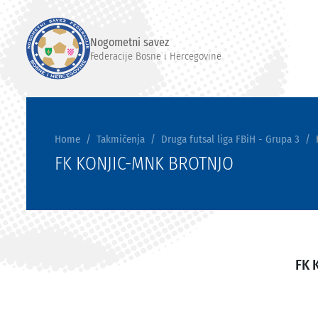
Nogometni savez
Federacije Bosne i Hercegovine
Home
Takmičenja
Druga futsal liga FBiH - Grupa 3
FK KONJIC-MNK BROTNJO
FK 