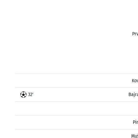
Prv
Ko
32'
Bajr
Pi
Muš