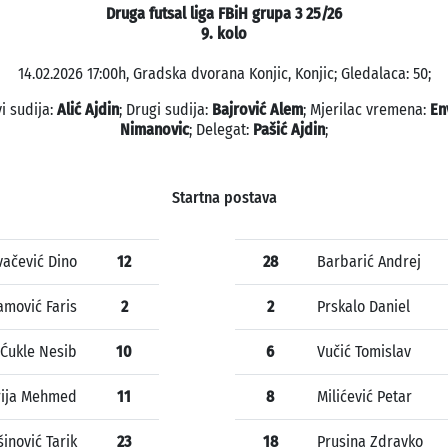
Druga futsal liga FBiH grupa 3 25/26
9. kolo
14.02.2026 17:00h, Gradska dvorana Konjic, Konjic; Gledalaca: 50;
i sudija:
Alić Ajdin
; Drugi sudija:
Bajrović Alem
; Mjerilac vremena:
En
Nimanovic
; Delegat:
Pašić Ajdin
;
Startna postava
vačević Dino
12
28
Barbarić Andrej
amović Faris
2
2
Prskalo Daniel
Ćukle Nesib
10
6
Vučić Tomislav
rija Mehmed
11
8
Milićević Petar
inović Tarik
23
18
Prusina Zdravko