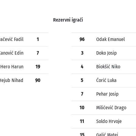
Rezervni igrači
ačević Fadil
1
96
Odak Emanuel
Canović Edin
7
3
Doko Josip
Hero Harun
19
4
Biokšić Niko
Hejub Nihad
90
5
Ćorić Luka
7
Pehar Josip
10
Milićević Drago
11
Soldo Hrvoje
15
Galić Matej