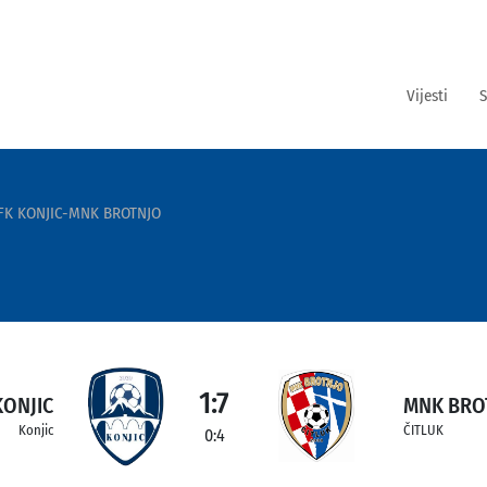
Vijesti
S
FK KONJIC-MNK BROTNJO
1:7
KONJIC
MNK BRO
Konjic
ČITLUK
0:4