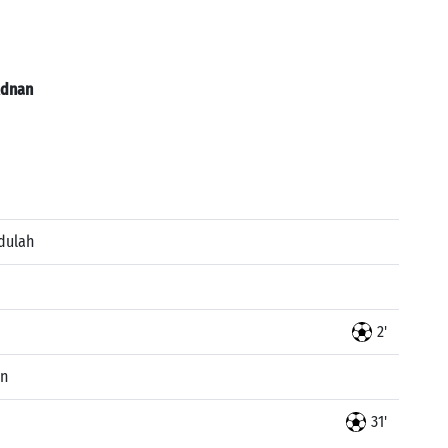
dnan
dulah
2'
an
31'