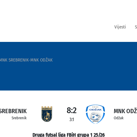
Vijesti
S
MNK SREBRENIK-MNK ODŽAK
8:2
SREBRENIK
MNK OD
Srebrenik
Odžak
3:1
Druga futsal liga FBiH grupa 1 25/26