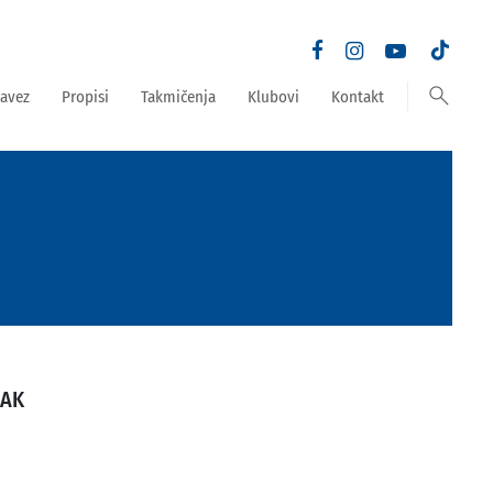
search
avez
Propisi
Takmičenja
Klubovi
Kontakt
ŽAK