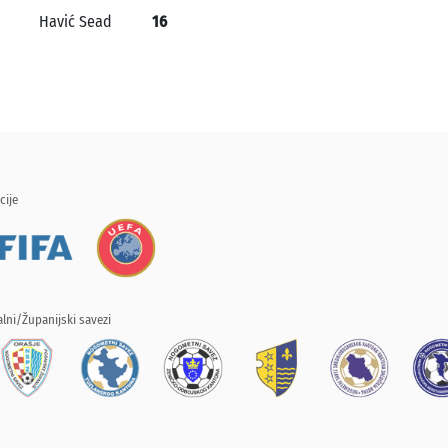
Havić Sead
16
cije
lni/Županijski savezi