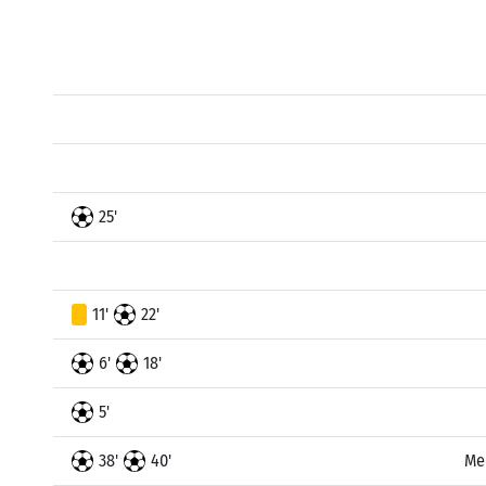
25'
11'
22'
6'
18'
5'
38'
40'
Me