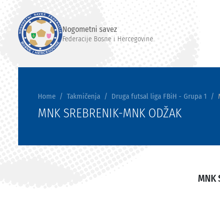
Nogometni savez
Federacije Bosne i Hercegovine
Home
Takmičenja
Druga futsal liga FBiH - Grupa 1
MNK SREBRENIK-MNK ODŽAK
MNK 