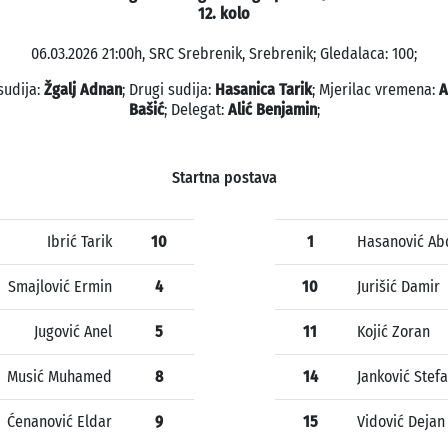
12. kolo
06.03.2026 21:00h, SRC Srebrenik, Srebrenik; Gledalaca: 100;
sudija:
Žgalj Adnan
; Drugi sudija:
Hasanica Tarik
; Mjerilac vremena:
A
Bašić
; Delegat:
Alić Benjamin
;
Startna postava
Ibrić Tarik
10
1
Hasanović Ab
Smajlović Ermin
4
10
Jurišić Damir
Jugović Anel
5
11
Kojić Zoran
Musić Muhamed
8
14
Janković Stef
Ćenanović Eldar
9
15
Vidović Dejan