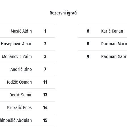
Rezervni igrači
Musić Aldin
1
6
Karić Kenan
Husejnović Amar
2
8
Radman Mari
Mehanović Zaim
3
9
Radman Gabri
Andrić Dino
7
Hodžić Osman
11
Dedić Semir
13
Brčkalić Enes
14
hinbašić Abdulah
15