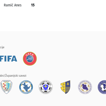
Ramić Anes
15
cije
lni/Županijski savezi