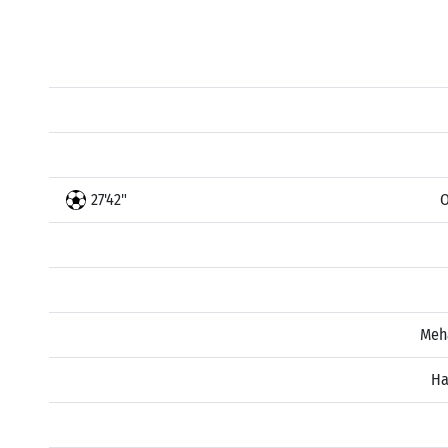
27'42"
O
Meh
Ha