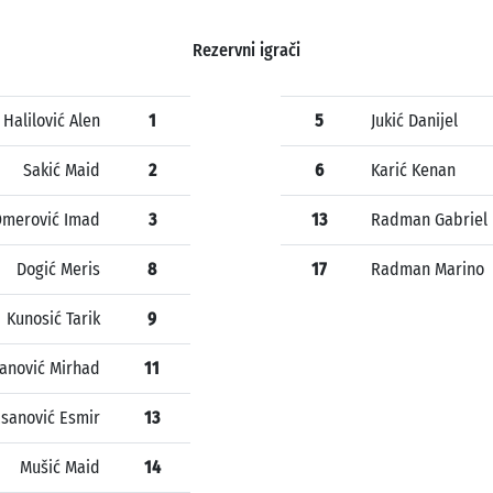
Rezervni igrači
Halilović Alen
1
5
Jukić Danijel
Sakić Maid
2
6
Karić Kenan
merović Imad
3
13
Radman Gabriel
Dogić Meris
8
17
Radman Marino
Kunosić Tarik
9
anović Mirhad
11
sanović Esmir
13
Mušić Maid
14