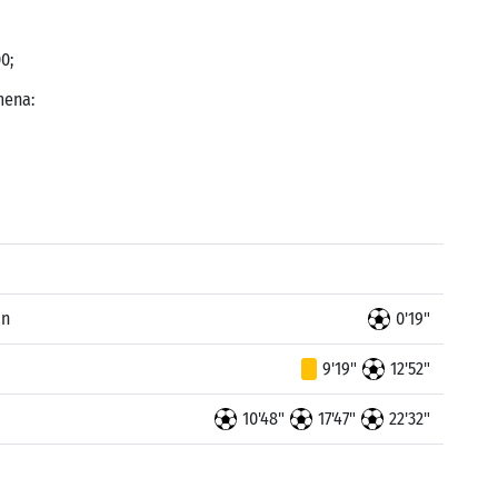
0;
mena:
in
0'19"
9'19"
12'52"
10'48"
17'47"
22'32"