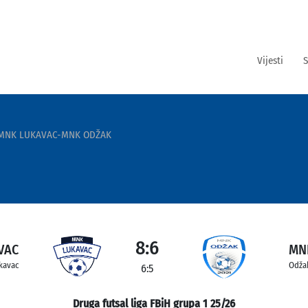
Vijesti
S
MNK LUKAVAC-MNK ODŽAK
8:6
VAC
MN
kavac
Odža
6:5
Druga futsal liga FBiH grupa 1 25/26