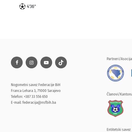
4'36"
Partneri/Asocija
Nogometni savez Federacije BiH
Franca Lehara 3, 71000 Sarajevo
Članovi/Kantona
Telefon: +387 33 556 650
E-mail:
federacija@nsfbih.ba
Entitetski savez