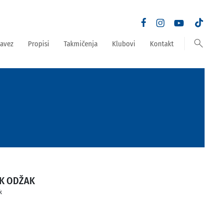
search
avez
Propisi
Takmičenja
Klubovi
Kontakt
K ODŽAK
k