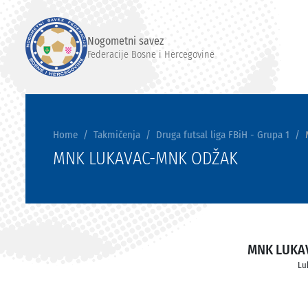
Nogometni savez
Federacije Bosne i Hercegovine
Home
Takmičenja
Druga futsal liga FBiH - Grupa 1
MNK LUKAVAC-MNK ODŽAK
MNK LUKA
Lu