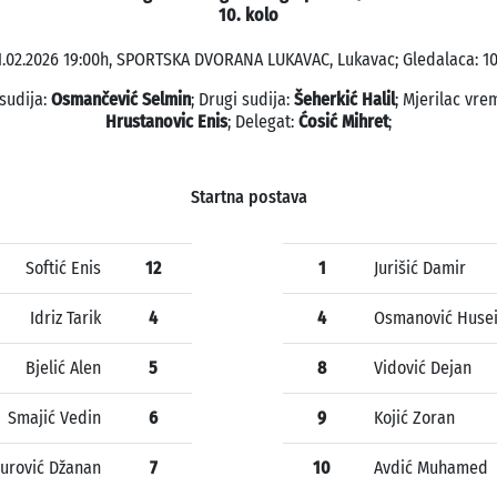
10. kolo
1.02.2026 19:00h, SPORTSKA DVORANA LUKAVAC, Lukavac; Gledalaca: 10
 sudija:
Osmančević Selmin
; Drugi sudija:
Šeherkić Halil
; Mjerilac vre
Hrustanovic Enis
; Delegat:
Ćosić Mihret
;
Startna postava
Softić Enis
12
1
Jurišić Damir
Idriz Tarik
4
4
Osmanović Huse
Bjelić Alen
5
8
Vidović Dejan
Smajić Vedin
6
9
Kojić Zoran
urović Džanan
7
10
Avdić Muhamed