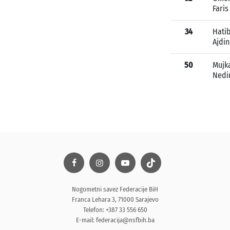
Faris
34
Hati
Ajdin
50
Mujk
Ned
Nogometni savez Federacije BiH
Franca Lehara 3, 71000 Sarajevo
Telefon: +387 33 556 650
E-mail:
federacija@nsfbih.ba