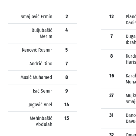
Smajlović Ermin
2
12
Planč
Dani
Buljubašić
4
Merim
7
Duga
Ibra
Kenović Rusmir
5
8
Kurd
Hari
Andrić Dino
7
16
Kara
Musić Muhamed
8
Muh
Isić Semir
9
27
Mujk
Smaj
Jugović Anel
14
31
Dano
Mehinbašić
15
Davu
Abdulah
32
Omer