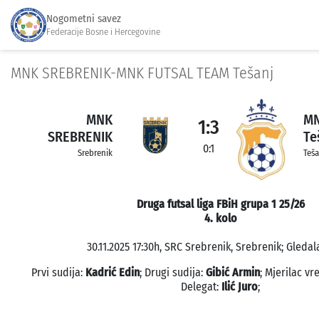
Nogometni savez
Federacije Bosne i Hercegovine
MNK SREBRENIK-MNK FUTSAL TEAM Tešanj
MNK
MN
1:3
SREBRENIK
Te
0:1
Srebrenik
Teša
Druga futsal liga FBiH grupa 1 25/26
4. kolo
30.11.2025 17:30h, SRC Srebrenik, Srebrenik; Gledala
Prvi sudija:
Kadrić Edin
; Drugi sudija:
Gibić Armin
; Mjerilac v
Delegat:
Ilić Juro
;