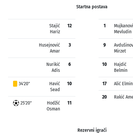
Startna postava
Stajić
12
1
Mujkanov
Hariz
Mevludin
Husejnović
3
9
Avdušinov
Amar
Mirzet
Nurikić
6
10
Hajdić
Adis
Belmin
34'20"
Havić
10
17
Alić Elmin
Sead
20
Rakić Am
25'20"
Hodžić
11
Osman
Rezervni igrači