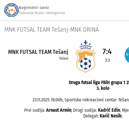
Nogometni savez
Federacije Bosne i Hercegovine
MNK FUTSAL TEAM Tešanj-MNK DRINA
7:4
MNK FUTSAL TEAM Tešanj
Tešanj
3:3
Druga futsal liga FBiH grupa 1 
3. kolo
23.11.2025 18:00h, Sportsko rekreacioni centar Tešanj
Prvi sudija:
Arnaut Armin
; Drugi sudija:
Kadrić Edin
; Mj
Delegat:
Karić Nesib
;