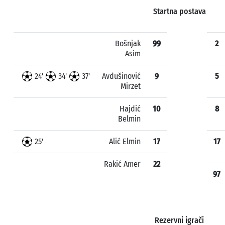
Startna postava
Bošnjak
99
2
Asim
24'
34'
37'
Avdušinović
9
5
Mirzet
Hajdić
10
8
Belmin
25'
Alić Elmin
17
17
Rakić Amer
22
97
Rezervni igrači