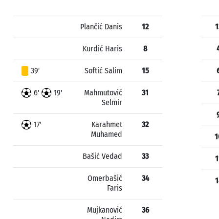
Plančić Danis
12
1
Kurdić Haris
8
39'
Softić Salim
15
6'
19'
Mahmutović
31
Selmir
17'
Karahmet
32
Muhamed
1
Bašić Vedad
33
1
Omerbašić
34
1
Faris
Mujkanović
36