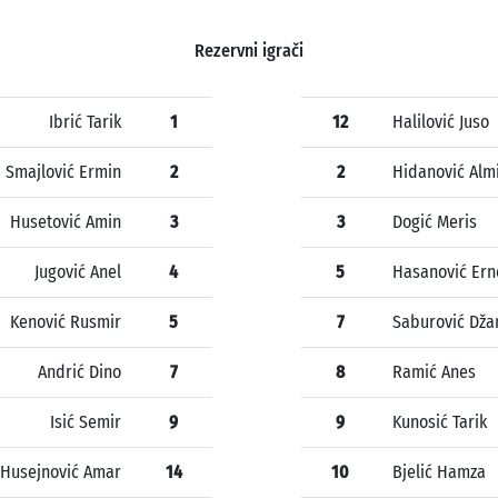
Rezervni igrači
Ibrić Tarik
1
12
Halilović Juso
Smajlović Ermin
2
2
Hidanović Alm
Husetović Amin
3
3
Dogić Meris
Jugović Anel
4
5
Hasanović Ern
Kenović Rusmir
5
7
Saburović Dža
Andrić Dino
7
8
Ramić Anes
Isić Semir
9
9
Kunosić Tarik
Husejnović Amar
14
10
Bjelić Hamza