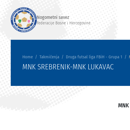
Nogometni savez
Federacije Bosne i Hercegovine
Home
Takmičenja
Druga futsal liga FBiH - Grupa 1
MNK SREBRENIK-MNK LUKAVAC
MNK 