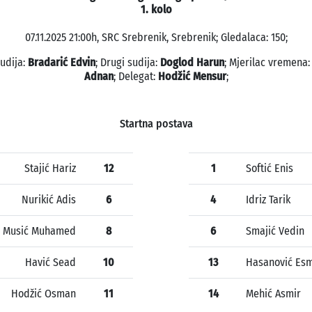
1. kolo
07.11.2025 21:00h, SRC Srebrenik, Srebrenik; Gledalaca: 150;
sudija:
Bradarić Edvin
; Drugi sudija:
Doglod Harun
; Mjerilac vremena
Adnan
; Delegat:
Hodžić Mensur
;
Startna postava
Stajić Hariz
12
1
Softić Enis
Nurikić Adis
6
4
Idriz Tarik
Musić Muhamed
8
6
Smajić Vedin
Havić Sead
10
13
Hasanović Esm
Hodžić Osman
11
14
Mehić Asmir