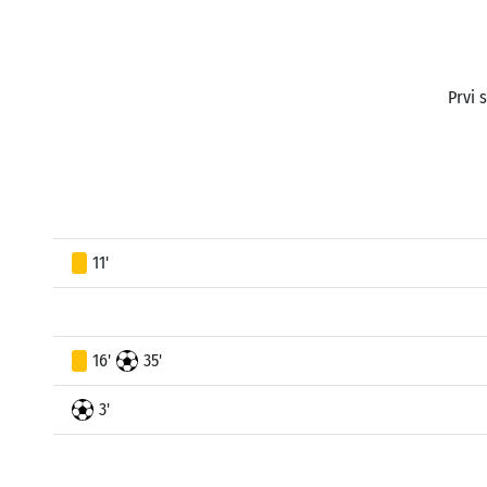
Prvi 
11'
16'
35'
3'