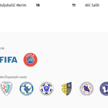
Buljubašić Merim
16
11
Alić Salih
cije
lni/Županijski savezi