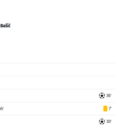
:
Bašić
36'
ir
7'
30'