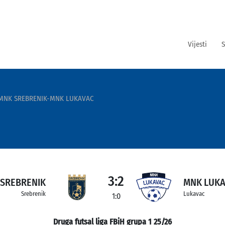
Vijesti
S
MNK SREBRENIK-MNK LUKAVAC
3:2
SREBRENIK
MNK LUK
Srebrenik
Lukavac
1:0
Druga futsal liga FBiH grupa 1 25/26