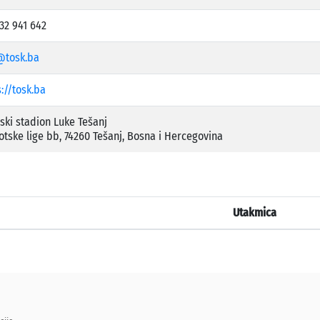
32 941 642
@tosk.ba
://tosk.ba
ski stadion Luke Tešanj
iotske lige bb, 74260 Tešanj, Bosna i Hercegovina
Utakmica