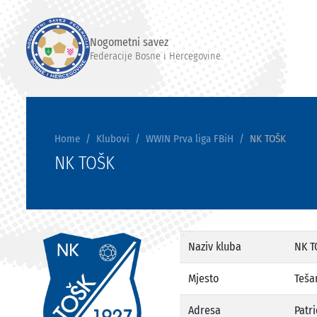
Nogometni savez
Federacije Bosne i Hercegovine
Home
Klubovi
WWIN Prva liga FBiH
NK TOŠK
NK TOŠK
Naziv kluba
NK T
Mjesto
Teša
Adresa
Patri