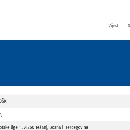
Vijesti
S
OŠK
nj
otske lige 1 , 74260 Tešanj, Bosna i Hercegovina