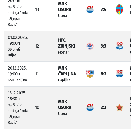
20:00h
MNK
Mješovita
13
USORA
2:4
srednja škola
Usora
"Stjepan
Radić"
01.02.2026.
HFC
19:00h
12
ZRINJSKI
3:3
SD Bijeli
Mostar
Brijeg
20.12.2025.
MNK
19:00h
11
ČAPLJINA
6:2
GŠD Čapljina
Čapljina
13.12.2025.
18:30h
MNK
Mješovita
10
USORA
2:2
srednja škola
Usora
"Stjepan
Radić"