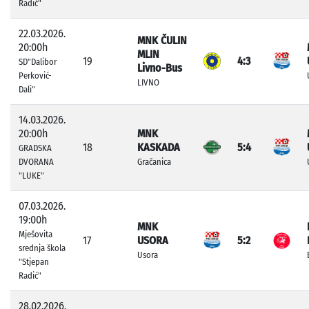
Radić"
22.03.2026.
MNK ČULIN
20:00h
MLIN
19
4:3
SD"Dalibor
Livno-Bus
Perković-
LIVNO
Dali"
14.03.2026.
20:00h
MNK
18
KASKADA
5:4
GRADSKA
DVORANA
Gračanica
"LUKE"
07.03.2026.
19:00h
MNK
Mješovita
17
USORA
5:2
srednja škola
Usora
"Stjepan
Radić"
28.02.2026.