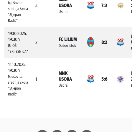
Mješovita
3
USORA
7:3
srednja škola
Usora
"Stjepan
Radić"
19.10.2025.
19:30h
FC LILIUM
2
8:2
JU OŠ
Doboj Istok
"BRIJESNICA"
11.10.2025.
19:30h
MNK
Mješovita
1
USORA
5:6
srednja škola
Usora
"Stjepan
Radić"