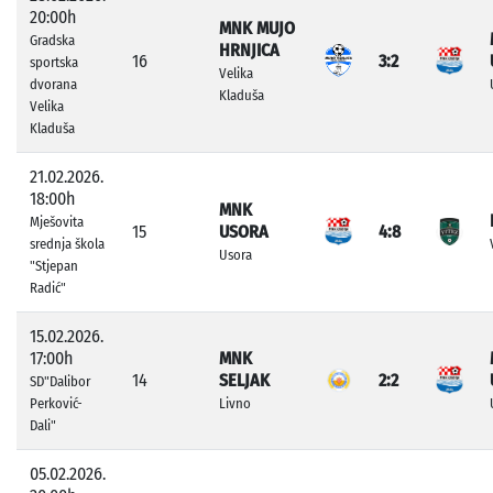
20:00h
MNK MUJO
Gradska
HRNJICA
16
3:2
sportska
Velika
dvorana
Kladuša
Velika
Kladuša
21.02.2026.
18:00h
MNK
Mješovita
15
USORA
4:8
srednja škola
Usora
"Stjepan
Radić"
15.02.2026.
17:00h
MNK
14
SELJAK
2:2
SD"Dalibor
Perković-
Livno
Dali"
05.02.2026.