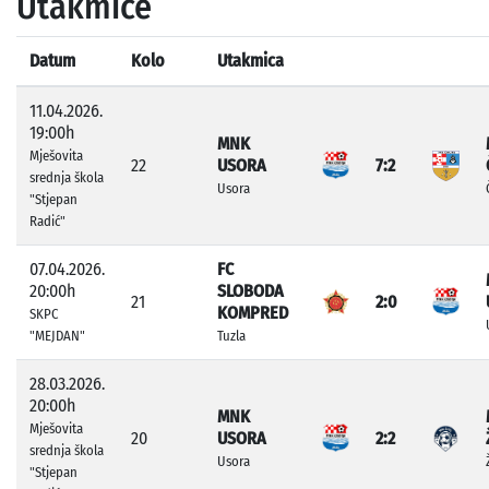
Utakmice
Datum
Kolo
Utakmica
11.04.2026.
19:00h
MNK
Mješovita
22
USORA
7:2
srednja škola
Usora
"Stjepan
Radić"
07.04.2026.
FC
20:00h
SLOBODA
21
2:0
KOMPRED
SKPC
"MEJDAN"
Tuzla
28.03.2026.
20:00h
MNK
Mješovita
20
USORA
2:2
srednja škola
Usora
"Stjepan