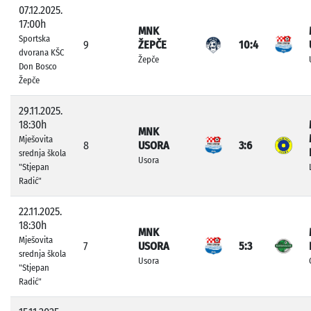
07.12.2025.
17:00h
MNK
Sportska
9
ŽEPČE
10:4
dvorana KŠC
Žepče
Don Bosco
Žepče
29.11.2025.
18:30h
MNK
Mješovita
8
USORA
3:6
srednja škola
Usora
"Stjepan
Radić"
22.11.2025.
18:30h
MNK
Mješovita
7
USORA
5:3
srednja škola
Usora
"Stjepan
Radić"