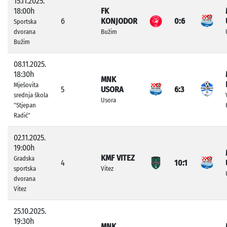
15.11.2025.
18:00h
FK
6
KONJODOR
0:6
Sportska
dvorana
Bužim
Bužim
08.11.2025.
18:30h
MNK
Mješovita
5
USORA
6:3
srednja škola
Usora
"Stjepan
Radić"
02.11.2025.
19:00h
KMF VITEZ
Gradska
4
10:1
sportska
Vitez
dvorana
Vitez
25.10.2025.
19:30h
MNK