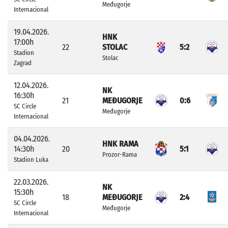
Međugorje
Internacional
19.04.2026.
HNK
17:00h
22
STOLAC
5:2
Stadion
Stolac
Zagrad
12.04.2026.
NK
16:30h
21
MEĐUGORJE
0:6
SC Circle
Međugorje
Internacional
04.04.2026.
HNK RAMA
14:30h
20
5:1
Prozor-Rama
Stadion Luka
22.03.2026.
NK
15:30h
18
MEĐUGORJE
2:4
SC Circle
Međugorje
Internacional