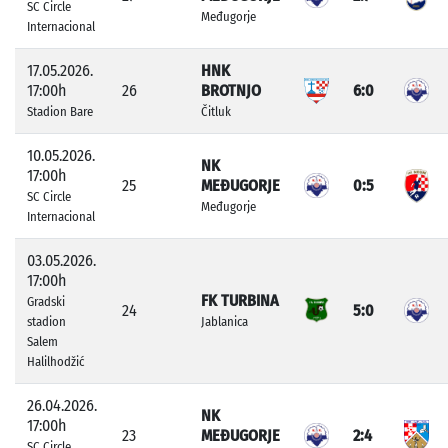
SC Circle
Međugorje
Internacional
17.05.2026.
HNK
17:00h
26
BROTNJO
6:0
Stadion Bare
Čitluk
10.05.2026.
NK
17:00h
25
MEĐUGORJE
0:5
SC Circle
Međugorje
Internacional
03.05.2026.
17:00h
FK TURBINA
Gradski
24
5:0
stadion
Jablanica
Salem
Halilhodžić
26.04.2026.
NK
17:00h
23
MEĐUGORJE
2:4
SC Circle