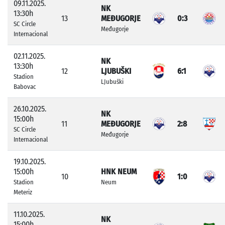
09.11.2025.
NK
13:30h
13
MEĐUGORJE
0:3
SC Circle
Međugorje
Internacional
02.11.2025.
NK
13:30h
12
LJUBUŠKI
6:1
Stadion
LJubuški
Babovac
26.10.2025.
NK
15:00h
11
MEĐUGORJE
2:8
SC Circle
Međugorje
Internacional
19.10.2025.
15:00h
HNK NEUM
10
1:0
Stadion
Neum
Meteriz
11.10.2025.
NK
15:00h