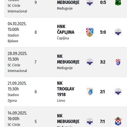
9
MEĐUGORJE
0:5
SC Circle
Međugorje
Internacional
04.10.2025.
HNK
15:00h
8
ČAPLJINA
5:0
Stadion
Čapljina
Bjelave
28.09.2025.
NK
15:30h
7
MEĐUGORJE
3:2
SC Circle
Međugorje
Internacional
21.09.2025.
NK
15:30h
TROGLAV
6
2:1
1918
Stadion
Zgona
Livno
14.09.2025.
NK
16:00h
5
MEĐUGORJE
7:1
SC Circle