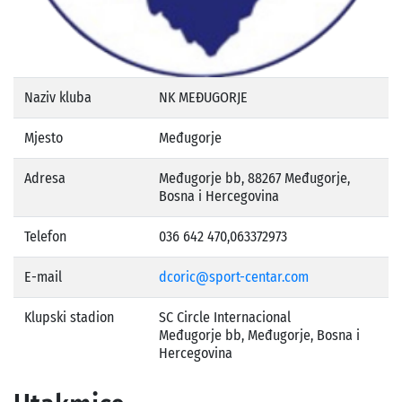
Naziv kluba
NK MEĐUGORJE
Mjesto
Međugorje
Adresa
Međugorje bb, 88267 Međugorje,
Bosna i Hercegovina
Telefon
036 642 470,063372973
E-mail
dcoric@sport-centar.com
Klupski stadion
SC Circle Internacional
Međugorje bb, Međugorje, Bosna i
Hercegovina