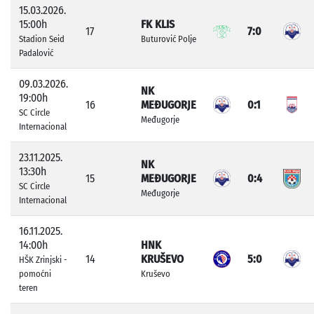
15.03.2026.
15:00h
FK KLIS
17
7:0
Stadion Seid
Buturović Polje
Padalović
09.03.2026.
NK
19:00h
16
MEĐUGORJE
0:1
SC Circle
Međugorje
Internacional
23.11.2025.
NK
13:30h
15
MEĐUGORJE
0:4
SC Circle
Međugorje
Internacional
16.11.2025.
14:00h
HNK
14
KRUŠEVO
5:0
HŠK Zrinjski -
pomoćni
Kruševo
teren