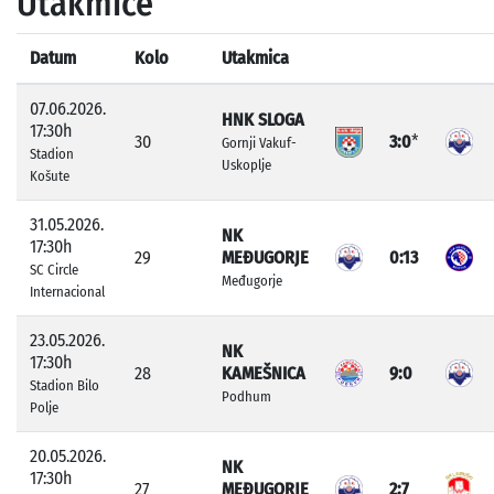
Utakmice
Datum
Kolo
Utakmica
07.06.2026.
HNK SLOGA
17:30h
30
3:0
*
Gornji Vakuf-
Stadion
Uskoplje
Košute
31.05.2026.
NK
17:30h
29
MEĐUGORJE
0:13
SC Circle
Međugorje
Internacional
23.05.2026.
NK
17:30h
28
KAMEŠNICA
9:0
Stadion Bilo
Podhum
Polje
20.05.2026.
NK
17:30h
27
MEĐUGORJE
2:7