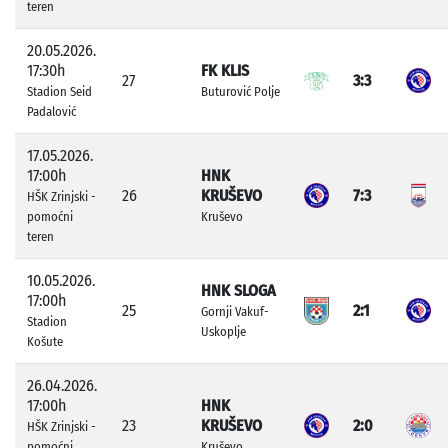
teren
20.05.2026.
17:30h
FK KLIS
27
3:3
Stadion Seid
Buturović Polje
Padalović
17.05.2026.
17:00h
HNK
26
KRUŠEVO
7:3
HŠK Zrinjski -
pomoćni
Kruševo
teren
10.05.2026.
HNK SLOGA
17:00h
25
2:1
Gornji Vakuf-
Stadion
Uskoplje
Košute
26.04.2026.
17:00h
HNK
23
KRUŠEVO
2:0
HŠK Zrinjski -
pomoćni
Kruševo