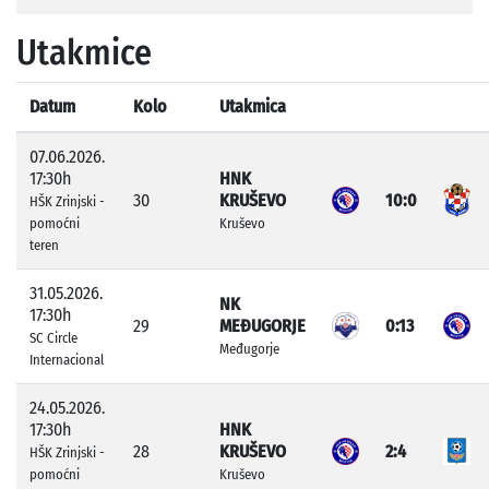
Utakmice
Datum
Kolo
Utakmica
07.06.2026.
17:30h
HNK
30
KRUŠEVO
10:0
HŠK Zrinjski -
pomoćni
Kruševo
teren
31.05.2026.
NK
17:30h
29
MEĐUGORJE
0:13
SC Circle
Međugorje
Internacional
24.05.2026.
17:30h
HNK
28
KRUŠEVO
2:4
HŠK Zrinjski -
pomoćni
Kruševo