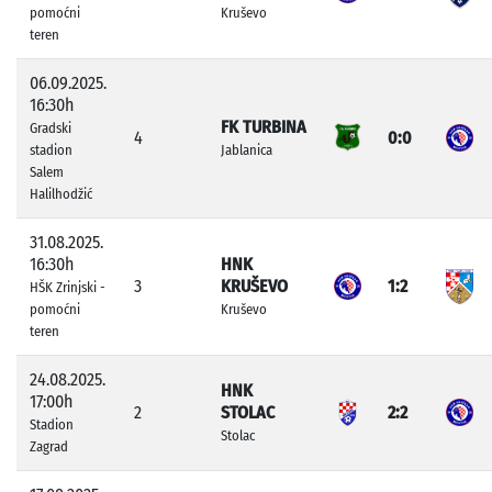
pomoćni
Kruševo
teren
06.09.2025.
16:30h
FK TURBINA
Gradski
4
0:0
stadion
Jablanica
Salem
Halilhodžić
31.08.2025.
16:30h
HNK
3
KRUŠEVO
1:2
HŠK Zrinjski -
pomoćni
Kruševo
teren
24.08.2025.
HNK
17:00h
2
STOLAC
2:2
Stadion
Stolac
Zagrad