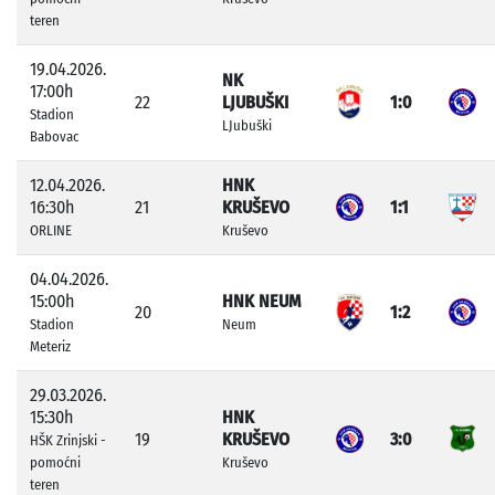
teren
19.04.2026.
NK
17:00h
22
LJUBUŠKI
1:0
Stadion
LJubuški
Babovac
12.04.2026.
HNK
16:30h
21
KRUŠEVO
1:1
ORLINE
Kruševo
04.04.2026.
15:00h
HNK NEUM
20
1:2
Stadion
Neum
Meteriz
29.03.2026.
15:30h
HNK
19
KRUŠEVO
3:0
HŠK Zrinjski -
pomoćni
Kruševo
teren