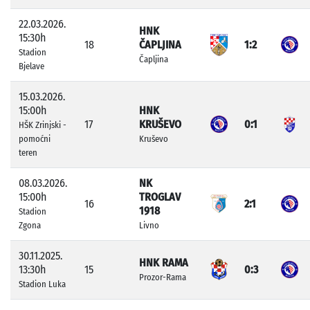
22.03.2026.
HNK
15:30h
18
ČAPLJINA
1:2
Stadion
Čapljina
Bjelave
15.03.2026.
15:00h
HNK
17
KRUŠEVO
0:1
HŠK Zrinjski -
pomoćni
Kruševo
teren
08.03.2026.
NK
15:00h
TROGLAV
16
2:1
1918
Stadion
Zgona
Livno
30.11.2025.
HNK RAMA
13:30h
15
0:3
Prozor-Rama
Stadion Luka