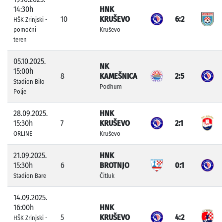
14:30h
HNK
10
KRUŠEVO
6:2
HŠK Zrinjski -
pomoćni
Kruševo
teren
05.10.2025.
NK
15:00h
8
KAMEŠNICA
2:5
Stadion Bilo
Podhum
Polje
28.09.2025.
HNK
15:30h
7
KRUŠEVO
2:1
ORLINE
Kruševo
21.09.2025.
HNK
15:30h
6
BROTNJO
0:1
Stadion Bare
Čitluk
14.09.2025.
16:00h
HNK
5
KRUŠEVO
4:2
HŠK Zrinjski -