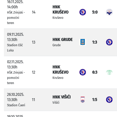
16.11.2025.
14:00h
HNK
14
KRUŠEVO
5:0
HŠK Zrinjski -
pomoćni
Kruševo
teren
09.11.2025.
13:30h
HNK GRUDE
13
1:3
Stadion Elić
Grude
Luka
02.11.2025.
13:30h
HNK
12
KRUŠEVO
6:3
HŠK Zrinjski -
pomoćni
Kruševo
teren
26.10.2025.
HNK VIŠIĆI
13:30h
11
1:5
Višići
Stadion Čaeri
19.10.2025.