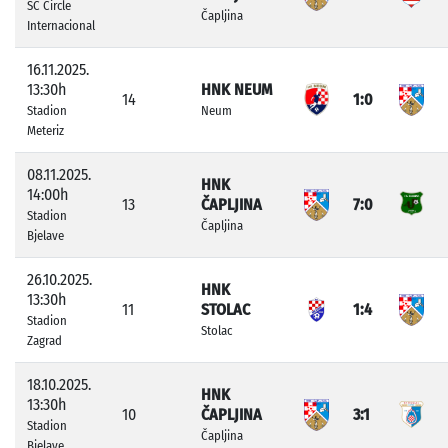
SC Circle
Čapljina
Internacional
16.11.2025.
13:30h
HNK NEUM
14
1:0
Stadion
Neum
Meteriz
08.11.2025.
HNK
14:00h
13
ČAPLJINA
7:0
Stadion
Čapljina
Bjelave
26.10.2025.
HNK
13:30h
11
STOLAC
1:4
Stadion
Stolac
Zagrad
18.10.2025.
HNK
13:30h
10
ČAPLJINA
3:1
Stadion
Čapljina
Bjelave