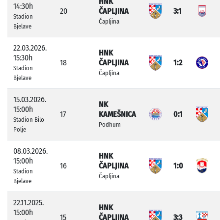
HNK
14:30h
20
ČAPLJINA
3:1
Stadion
Čapljina
Bjelave
22.03.2026.
HNK
15:30h
18
ČAPLJINA
1:2
Stadion
Čapljina
Bjelave
15.03.2026.
NK
15:00h
17
KAMEŠNICA
0:1
Stadion Bilo
Podhum
Polje
08.03.2026.
HNK
15:00h
16
ČAPLJINA
1:0
Stadion
Čapljina
Bjelave
22.11.2025.
HNK
15:00h
15
ČAPLJINA
3:3