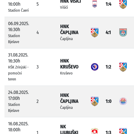
HNK VIŠIĆI
16:00h
5
1:4
Višići
Stadion Čaeri
06.09.2025.
HNK
16:30h
4
ČAPLJINA
4:1
Stadion
Čapljina
Bjelave
31.08.2025.
16:30h
HNK
3
KRUŠEVO
1:2
HŠK Zrinjski -
pomoćni
Kruševo
teren
24.08.2025.
HNK
17:00h
2
ČAPLJINA
1:0
Stadion
Čapljina
Bjelave
16.08.2025.
NK
18:00h
1
LJUBUŠKI
1:3