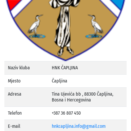
Naziv kluba
HNK ČAPLJINA
Mjesto
Čapljina
Adresa
Tina Ujevića bb , 88300 Čapljina,
Bosna i Hercegovina
Telefon
+387 36 807 450
E-mail
hnkcapljina.info@gmail.com