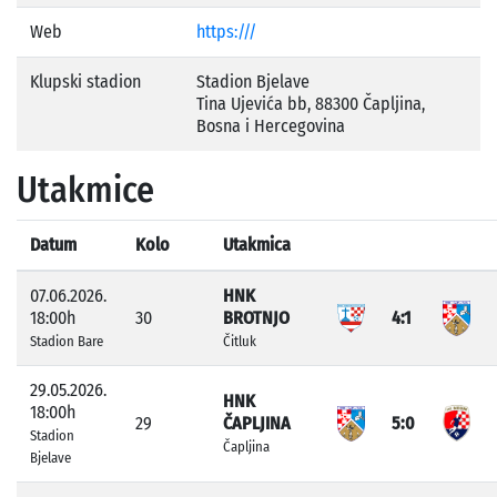
Web
https:///
Klupski stadion
Stadion Bjelave
Tina Ujevića bb, 88300 Čapljina,
Bosna i Hercegovina
Utakmice
Datum
Kolo
Utakmica
07.06.2026.
HNK
18:00h
30
BROTNJO
4:1
Stadion Bare
Čitluk
29.05.2026.
HNK
18:00h
29
ČAPLJINA
5:0
Stadion
Čapljina
Bjelave