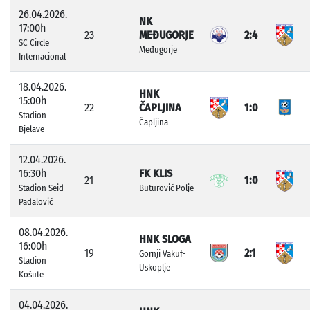
26.04.2026.
NK
17:00h
23
MEĐUGORJE
2:4
SC Circle
Međugorje
Internacional
18.04.2026.
HNK
15:00h
22
ČAPLJINA
1:0
Stadion
Čapljina
Bjelave
12.04.2026.
16:30h
FK KLIS
21
1:0
Stadion Seid
Buturović Polje
Padalović
08.04.2026.
HNK SLOGA
16:00h
19
2:1
Gornji Vakuf-
Stadion
Uskoplje
Košute
04.04.2026.