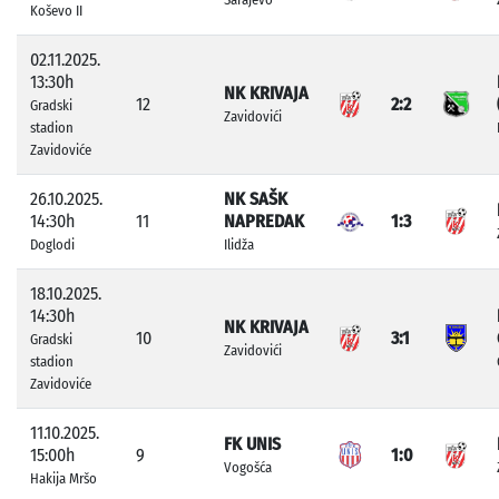
Koševo II
02.11.2025.
13:30h
NK KRIVAJA
12
2:2
Gradski
Zavidovići
stadion
Zavidoviće
26.10.2025.
NK SAŠK
14:30h
11
NAPREDAK
1:3
Doglodi
Ilidža
18.10.2025.
14:30h
NK KRIVAJA
10
3:1
Gradski
Zavidovići
stadion
Zavidoviće
11.10.2025.
FK UNIS
15:00h
9
1:0
Vogošća
Hakija Mršo