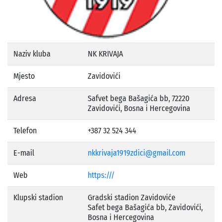
Naziv kluba
NK KRIVAJA
Mjesto
Zavidovići
Adresa
Safvet bega Bašagića bb, 72220
Zavidovići, Bosna i Hercegovina
Telefon
+387 32 524 344
E-mail
nkkrivaja1919zdici@gmail.com
Web
https:///
Klupski stadion
Gradski stadion Zavidoviće
Safet bega Bašagića bb, Zavidovići,
Bosna i Hercegovina