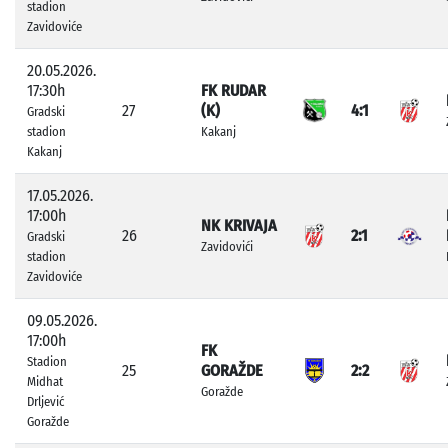
stadion
Zavidoviće
20.05.2026.
17:30h
FK RUDAR
27
(K)
4:1
Gradski
stadion
Kakanj
Kakanj
17.05.2026.
17:00h
NK KRIVAJA
26
2:1
Gradski
Zavidovići
stadion
Zavidoviće
09.05.2026.
17:00h
FK
Stadion
25
GORAŽDE
2:2
Midhat
Goražde
Drljević
Goražde