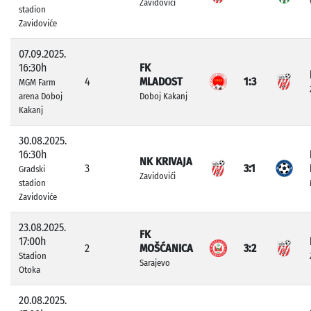
Zavidovići
stadion
Zavidoviće
07.09.2025.
16:30h
FK
4
MLADOST
1:3
MGM Farm
arena Doboj
Doboj Kakanj
Kakanj
30.08.2025.
16:30h
NK KRIVAJA
3
3:1
Gradski
Zavidovići
stadion
Zavidoviće
23.08.2025.
FK
17:00h
2
MOŠĆANICA
3:2
Stadion
Sarajevo
Otoka
20.08.2025.