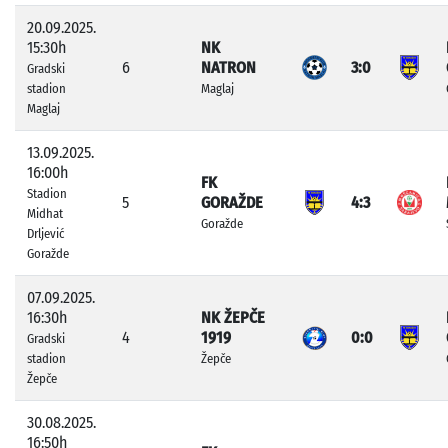
20.09.2025.
15:30h
NK
6
NATRON
3:0
Gradski
stadion
Maglaj
Maglaj
13.09.2025.
16:00h
FK
Stadion
5
GORAŽDE
4:3
Midhat
Goražde
Drljević
Goražde
07.09.2025.
16:30h
NK ŽEPČE
4
1919
0:0
Gradski
stadion
Žepče
Žepče
30.08.2025.
16:50h