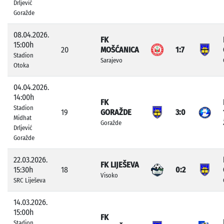
Drljević
Goražde
08.04.2026.
FK
15:00h
20
MOŠĆANICA
1:7
Stadion
Sarajevo
Otoka
04.04.2026.
14:00h
FK
Stadion
19
GORAŽDE
3:0
Midhat
Goražde
Drljević
Goražde
22.03.2026.
FK LIJEŠEVA
15:30h
18
0:2
Visoko
SRC Liješeva
14.03.2026.
15:00h
FK
Stadion