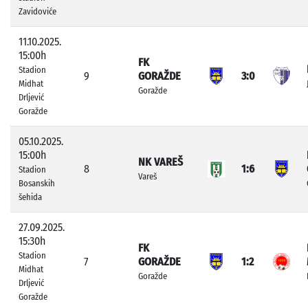
Zavidoviće
11.10.2025.
15:00h
FK
Stadion
9
GORAŽDE
3:0
Midhat
Goražde
Drljević
Goražde
05.10.2025.
15:00h
NK VAREŠ
8
1:6
Stadion
Vareš
Bosanskih
šehida
27.09.2025.
15:30h
FK
Stadion
7
GORAŽDE
1:2
Midhat
Goražde
Drljević
Goražde