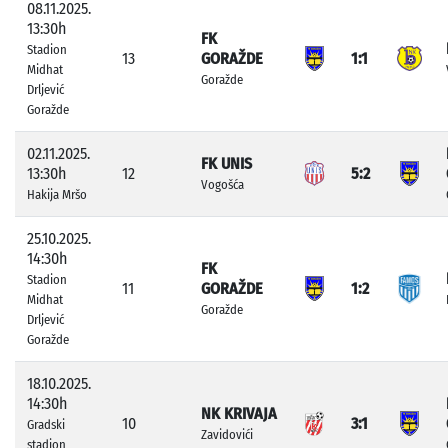
08.11.2025.
13:30h
FK
Stadion
13
GORAŽDE
1:1
Midhat
Goražde
Drljević
Goražde
02.11.2025.
FK UNIS
13:30h
12
5:2
Vogošća
Hakija Mršo
25.10.2025.
14:30h
FK
Stadion
11
GORAŽDE
1:2
Midhat
Goražde
Drljević
Goražde
18.10.2025.
14:30h
NK KRIVAJA
10
3:1
Gradski
Zavidovići
stadion