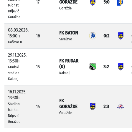
17
GORAŽDE
5:0
Midhat
Goražde
Drljević
Goražde
08.03.2026.
FK BATON
15:00h
16
0:2
Sarajevo
Koševo II
29.11.2025.
13:30h
FK RUDAR
15
(K)
3:2
Gradski
stadion
Kakanj
Kakanj
16.11.2025.
13:30h
FK
Stadion
14
GORAŽDE
2:3
Midhat
Goražde
Drljević
Goražde