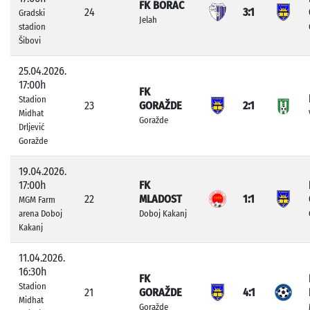
FK BORAC
24
3:1
Gradski
Jelah
stadion
Šibovi
25.04.2026.
17:00h
FK
Stadion
23
GORAŽDE
2:1
Midhat
Goražde
Drljević
Goražde
19.04.2026.
17:00h
FK
22
MLADOST
1:1
MGM Farm
arena Doboj
Doboj Kakanj
Kakanj
11.04.2026.
16:30h
FK
Stadion
21
GORAŽDE
4:1
Midhat
Goražde