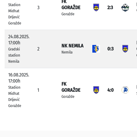
FK
Stadion
3
GORAŽDE
2:3
Midhat
Goražde
Drljević
Goražde
24.08.2025.
17:00h
NK NEMILA
2
0:3
Gradski
Nemila
stadion
Nemila
16.08.2025.
17:00h
FK
Stadion
1
GORAŽDE
4:0
Midhat
Goražde
Drljević
Goražde