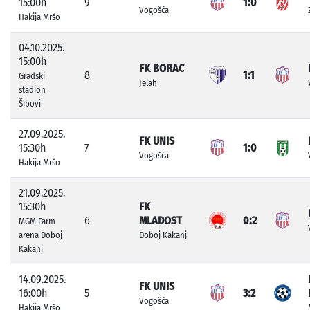
15:00h
9
1:0
Vogošća
Hakija Mršo
04.10.2025.
15:00h
FK BORAC
8
1:1
Gradski
Jelah
stadion
Šibovi
27.09.2025.
FK UNIS
15:30h
7
1:0
Vogošća
Hakija Mršo
21.09.2025.
15:30h
FK
6
MLADOST
0:2
MGM Farm
arena Doboj
Doboj Kakanj
Kakanj
14.09.2025.
FK UNIS
16:00h
5
3:2
Vogošća
Hakija Mršo