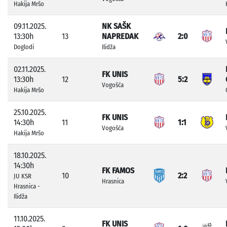
Hakija Mršo
09.11.2025.
NK SAŠK
13:30h
13
NAPREDAK
2:0
Doglodi
Ilidža
02.11.2025.
FK UNIS
13:30h
12
5:2
Vogošća
Hakija Mršo
25.10.2025.
FK UNIS
14:30h
11
1:1
Vogošća
Hakija Mršo
18.10.2025.
14:30h
FK FAMOS
10
2:2
JU KSR
Hrasnica
Hrasnica -
Ilidža
11.10.2025.
FK UNIS