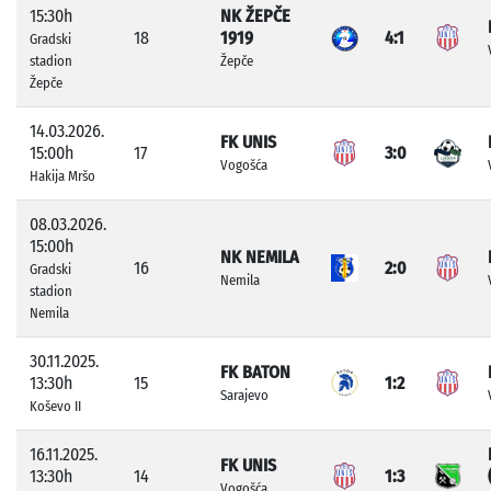
15:30h
NK ŽEPČE
18
1919
4:1
Gradski
stadion
Žepče
Žepče
14.03.2026.
FK UNIS
15:00h
17
3:0
Vogošća
Hakija Mršo
08.03.2026.
15:00h
NK NEMILA
16
2:0
Gradski
Nemila
stadion
Nemila
30.11.2025.
FK BATON
13:30h
15
1:2
Sarajevo
Koševo II
16.11.2025.
FK UNIS
13:30h
14
1:3
Vogošća