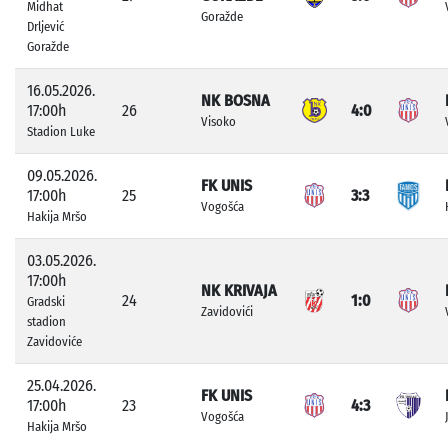
Midhat
Goražde
Drljević
Goražde
16.05.2026.
NK BOSNA
17:00h
26
4:0
Visoko
Stadion Luke
09.05.2026.
FK UNIS
17:00h
25
3:3
Vogošća
Hakija Mršo
03.05.2026.
17:00h
NK KRIVAJA
24
1:0
Gradski
Zavidovići
stadion
Zavidoviće
25.04.2026.
FK UNIS
17:00h
23
4:3
Vogošća
Hakija Mršo