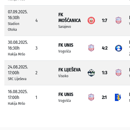
07.09.2025.
FK
16:30h
4
MOŠĆANICA
1:7
Stadion
Sarajevo
Otoka
30.08.2025.
FK UNIS
16:30h
3
4:2
Vogošća
Hakija Mršo
24.08.2025.
FK LIJEŠEVA
17:00h
2
1:3
Visoko
SRC Liješeva
16.08.2025.
FK UNIS
17:00h
1
2:1
Vogošća
Hakija Mršo