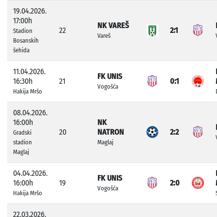
19.04.2026.
17:00h
NK VAREŠ
22
2:1
Stadion
Vareš
Bosanskih
šehida
11.04.2026.
FK UNIS
16:30h
21
0:1
Vogošća
Hakija Mršo
08.04.2026.
16:00h
NK
20
NATRON
2:2
Gradski
stadion
Maglaj
Maglaj
04.04.2026.
FK UNIS
16:00h
19
2:0
Vogošća
Hakija Mršo
22.03.2026.