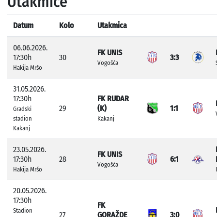
Utakmice
Datum
Kolo
Utakmica
06.06.2026.
FK UNIS
17:30h
30
3:3
Vogošća
Hakija Mršo
31.05.2026.
17:30h
FK RUDAR
29
(K)
1:1
Gradski
stadion
Kakanj
Kakanj
23.05.2026.
FK UNIS
17:30h
28
6:1
Vogošća
Hakija Mršo
20.05.2026.
17:30h
FK
Stadion
27
GORAŽDE
3:0