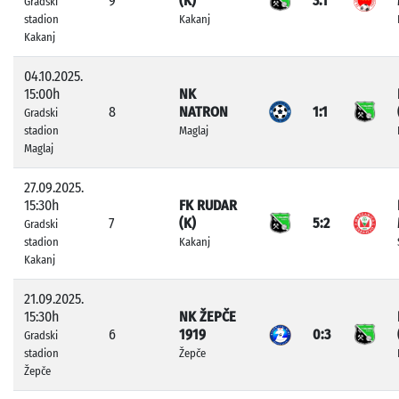
9
(K)
3:1
Gradski
stadion
Kakanj
Kakanj
04.10.2025.
15:00h
NK
8
NATRON
1:1
Gradski
stadion
Maglaj
Maglaj
27.09.2025.
15:30h
FK RUDAR
7
(K)
5:2
Gradski
stadion
Kakanj
Kakanj
21.09.2025.
15:30h
NK ŽEPČE
6
1919
0:3
Gradski
stadion
Žepče
Žepče