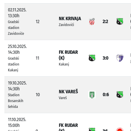
02.11.2025.
13:30h
NK KRIVAJA
12
2:2
Gradski
Zavidovići
stadion
Zavidoviće
25.10.2025.
14:30h
FK RUDAR
11
(K)
3:0
Gradski
stadion
Kakanj
Kakanj
19.10.2025.
14:30h
NK VAREŠ
10
0:6
Stadion
Vareš
Bosanskih
šehida
11.10.2025.
15:00h
FK RUDAR