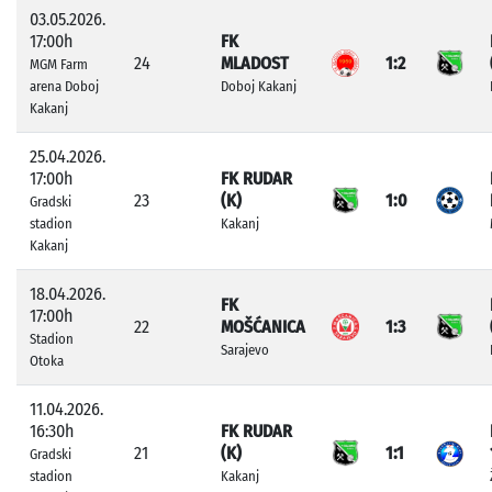
03.05.2026.
17:00h
FK
24
MLADOST
1:2
MGM Farm
arena Doboj
Doboj Kakanj
Kakanj
25.04.2026.
17:00h
FK RUDAR
23
(K)
1:0
Gradski
stadion
Kakanj
Kakanj
18.04.2026.
FK
17:00h
22
MOŠĆANICA
1:3
Stadion
Sarajevo
Otoka
11.04.2026.
16:30h
FK RUDAR
21
(K)
1:1
Gradski
stadion
Kakanj