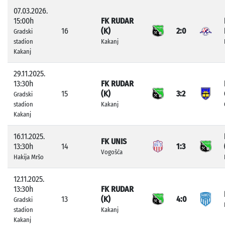
07.03.2026.
15:00h
FK RUDAR
16
(K)
2:0
Gradski
stadion
Kakanj
Kakanj
29.11.2025.
13:30h
FK RUDAR
15
(K)
3:2
Gradski
stadion
Kakanj
Kakanj
16.11.2025.
FK UNIS
13:30h
14
1:3
Vogošća
Hakija Mršo
12.11.2025.
13:30h
FK RUDAR
13
(K)
4:0
Gradski
stadion
Kakanj
Kakanj