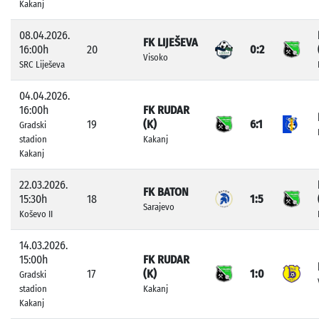
Kakanj
08.04.2026.
FK LIJEŠEVA
16:00h
20
0:2
Visoko
SRC Liješeva
04.04.2026.
16:00h
FK RUDAR
19
(K)
6:1
Gradski
stadion
Kakanj
Kakanj
22.03.2026.
FK BATON
15:30h
18
1:5
Sarajevo
Koševo II
14.03.2026.
15:00h
FK RUDAR
17
(K)
1:0
Gradski
stadion
Kakanj
Kakanj