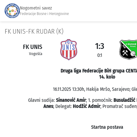
Nogometni savez
Federacije Bosne i Hercegovine
FK UNIS-FK RUDAR (K)
1:3
FK UNIS
Vogošća
0:1
Druga liga Federacije BiH grupa CENT
14. kolo
16.11.2025 13:30h, Hakija Mršo, Sarajevo; Gl
Glavni sudija:
Sinanović Amir
; 1. pomoćnik:
Busuladžić 
Anes
; Delegat:
Hodžić Admir
; Promatrač suđen
Startna postava