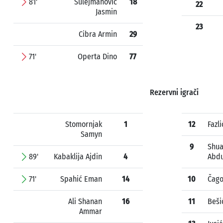
81'
Sulejmanović
18
22
Jasmin
23
Cibra Armin
29
71'
Operta Dino
77
Rezervni igrači
Stomornjak
1
12
Fazli
Samyn
9
Shua
89'
Kabaklija Ajdin
4
Abdu
71'
Spahić Eman
14
10
Čago
Ali Shanan
16
11
Beši
Ammar