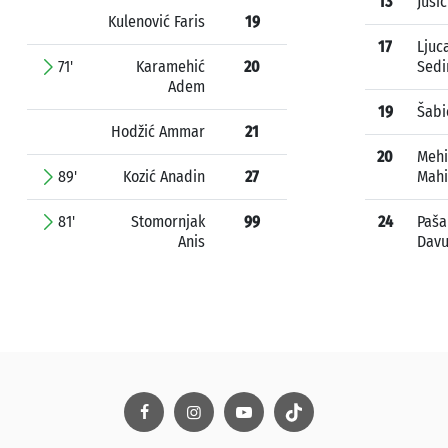
13
Jusić
Kulenović Faris
19
17
Ljuc
71'
Karamehić
20
Sedi
Adem
19
Šabi
Hodžić Ammar
21
20
Mehi
89'
Kozić Anadin
27
Mahi
81'
Stomornjak
99
24
Paša
Anis
Dav