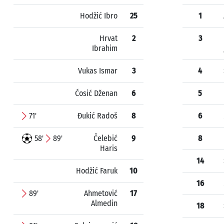
Hodžić Ibro
25
1
Hrvat
2
3
Ibrahim
Vukas Ismar
3
4
Ćosić Dženan
6
5
71'
Đukić Radoš
8
6
58'
89'
Čelebić
9
8
Haris
14
Hodžić Faruk
10
16
89'
Ahmetović
17
Almedin
18