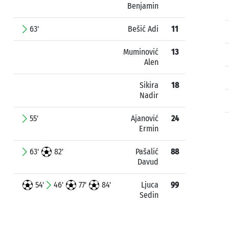
Benjamin
63'
Bešić Adi
11
Muminović
13
Alen
Sikira
18
Nadir
55'
Ajanović
24
Ermin
63'
82'
Pašalić
88
Davud
54'
46'
77'
84'
Ljuca
99
Sedin