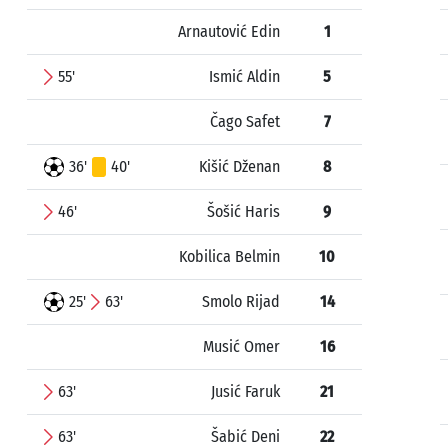
Arnautović Edin
1
55'
Ismić Aldin
5
Čago Safet
7
36'
40'
Kišić Dženan
8
46'
Šošić Haris
9
Kobilica Belmin
10
25'
63'
Smolo Rijad
14
Musić Omer
16
63'
Jusić Faruk
21
63'
Šabić Deni
22