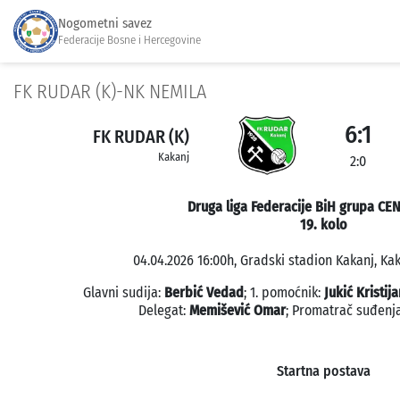
Nogometni savez
Federacije Bosne i Hercegovine
FK RUDAR (K)-NK NEMILA
6:1
FK RUDAR (K)
Kakanj
2:0
Druga liga Federacije BiH grupa CE
19. kolo
04.04.2026 16:00h, Gradski stadion Kakanj, Kak
Glavni sudija:
Berbić Vedad
; 1. pomoćnik:
Jukić Kristija
Delegat:
Memišević Omar
; Promatrač suđenj
Startna postava