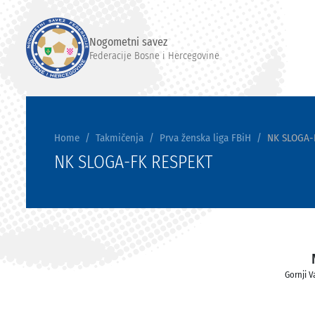
Nogometni savez
Federacije Bosne i Hercegovine
Home
Takmičenja
Prva ženska liga FBiH
NK SLOGA-
NK SLOGA-FK RESPEKT
Gornji V