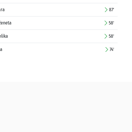
ara
87'
ženeta
58'
elika
58'
na
74'