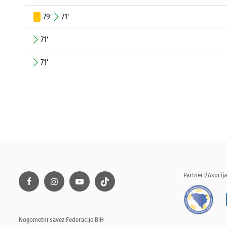
79'
71'
71'
71'
Partneri/Asocija
Nogometni savez Federacije BiH