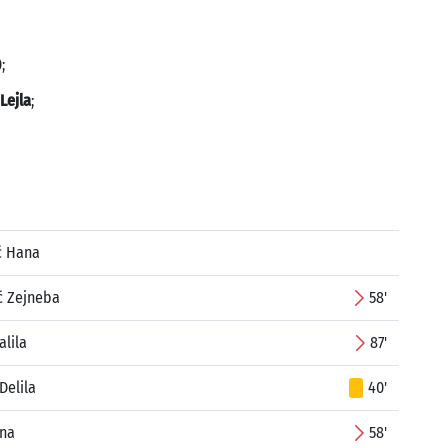
;
Lejla
;
ć Hana
 Zejneba
58'
lila
87'
Delila
40'
ina
58'