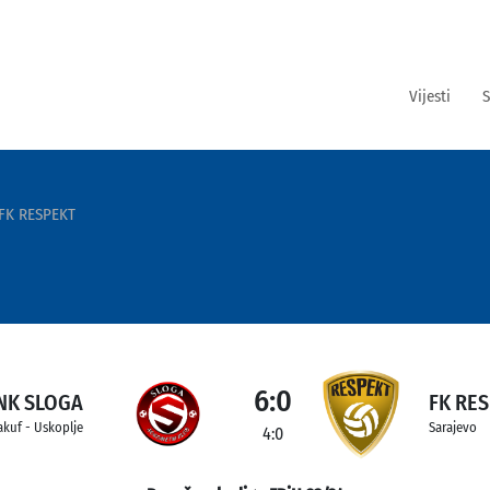
Vijesti
S
FK RESPEKT
6:0
NK SLOGA
FK RE
akuf - Uskoplje
Sarajevo
4:0