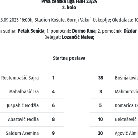
Prva ženska liga FBiH 23/24
2. kolo
23.09.2023 16:00h, Stadion Košute, Gornji Vakuf-Uskoplje; Gledalaca: 10
i sudija:
Petak Senida
; 1. pomoćnik:
Durmo Ilma
; 2. pomoćnik:
Dizdar 
Delegat:
Lozančić Matea
;
Startna postava
Rustempašić Sajra
1
38
Bošnjakovi
Mahalbašić Iza
4
3
Mahmutović
Juspahić Nedžla
6
5
Komarica Da
Abazović Fadila
8
10
Bektešević 
Saldum Azemina
9
20
Agović Alm