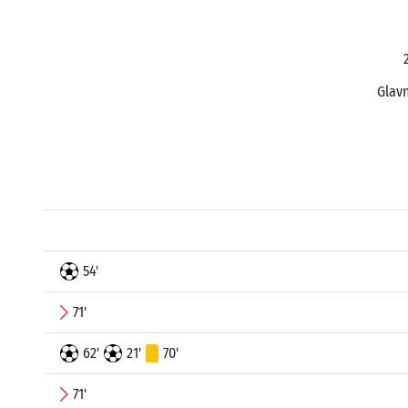
Glavn
54'
71'
62'
21'
70'
71'