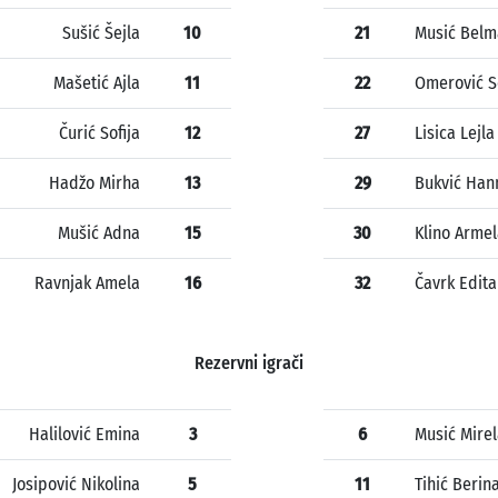
Sušić Šejla
10
21
Musić Belm
Mašetić Ajla
11
22
Omerović 
Čurić Sofija
12
27
Lisica Lejla
Hadžo Mirha
13
29
Bukvić Han
Mušić Adna
15
30
Klino Arme
Ravnjak Amela
16
32
Čavrk Edita
Rezervni igrači
Halilović Emina
3
6
Musić Mire
Josipović Nikolina
5
11
Tihić Berin