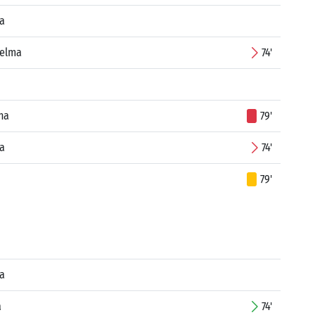
a
Selma
74'
na
79'
la
74'
79'
la
a
74'