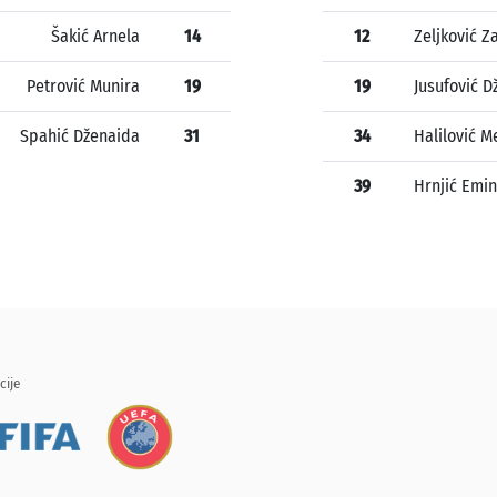
Šakić Arnela
14
12
Zeljković Z
Petrović Munira
19
19
Jusufović D
Spahić Dženaida
31
34
Halilović M
39
Hrnjić Emi
cije