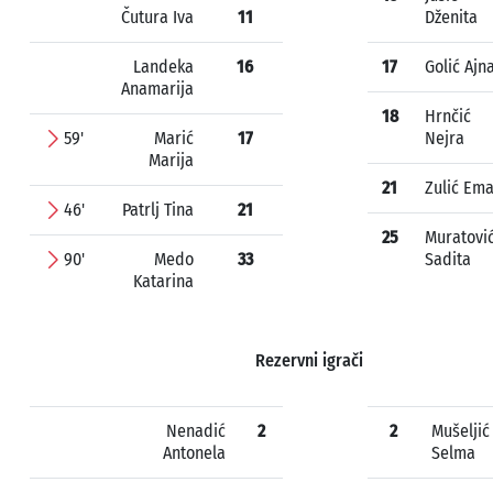
Čutura Iva
11
Dženita
Landeka
16
17
Golić Ajn
Anamarija
18
Hrnčić
59'
Marić
17
Nejra
Marija
21
Zulić Em
46'
Patrlj Tina
21
25
Muratovi
90'
Medo
33
Sadita
Katarina
Rezervni igrači
Nenadić
2
2
Mušeljić
Antonela
Selma