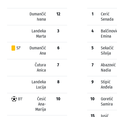
Dumančić
12
1
Cerić
Ivana
Senada
Landeka
3
4
Balčinovi
Marta
Emina
57'
Dumančić
6
5
Sekačić
Ana
Silvija
Čutura
7
7
Abazović
Anica
Nadia
Landeka
8
9
Stipić
Lucija
Anđela
81'
Ćesić
10
10
Goretić
Ana-
Samira
Marija
15
Jusić