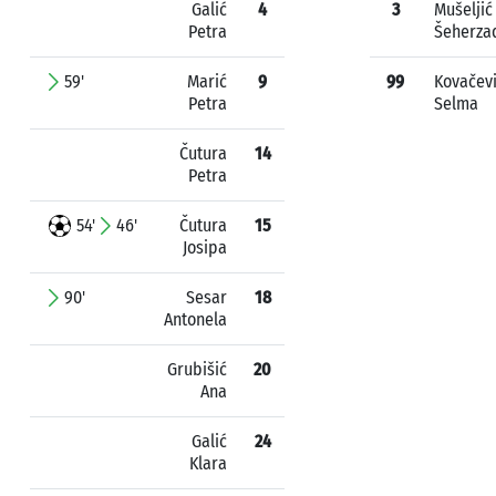
Galić
4
3
Mušeljić
Petra
Šeherza
59'
Marić
9
99
Kovačev
Petra
Selma
Čutura
14
Petra
54'
46'
Čutura
15
Josipa
90'
Sesar
18
Antonela
Grubišić
20
Ana
Galić
24
Klara