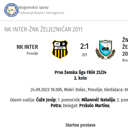
Nogometni savez
Federacije Bosne i Hercegovine
NK INTER-ŽNK ŽELJEZNIČAR 2011
Ž
2:1
NK INTER
ŽE
20
Posušje
0:1
Bos
Prva ženska liga FBiH 23/24
2. kolo
24.09.2023 16:30h, Mokri Dolac, Posušje; Gledalaca: 6
Glavni sudija:
Ćuže Josip
; 1. pomoćnik:
Milanović Natalija
; 2. po
Petra
; Delegat:
Prskalo Martina
;
Startna postava