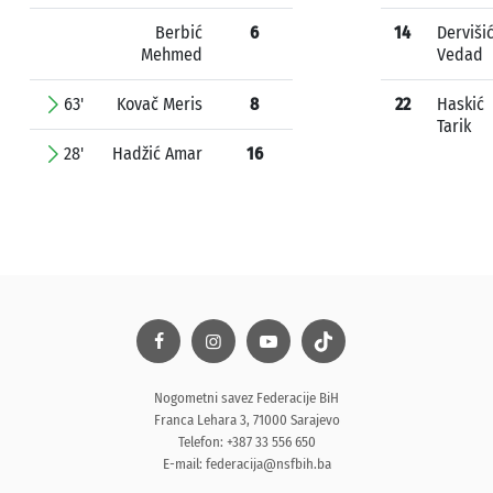
Berbić
6
14
Derviši
Mehmed
Vedad
63'
Kovač Meris
8
22
Haskić
Tarik
28'
Hadžić Amar
16
Nogometni savez Federacije BiH
Franca Lehara 3, 71000 Sarajevo
Telefon: +387 33 556 650
E-mail:
federacija@nsfbih.ba