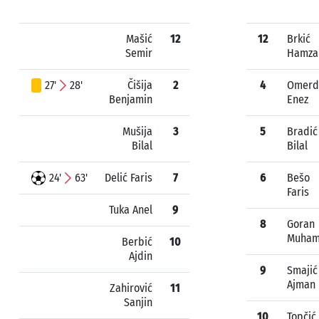
Mašić
12
12
Brkić
Semir
Hamza
27'
28'
Čišija
2
4
Omerd
Benjamin
Enez
Mušija
3
5
Bradić
Bilal
Bilal
24'
63'
Delić Faris
7
6
Bešo
Faris
Tuka Anel
9
8
Goran
Muha
Berbić
10
Ajdin
9
Smajić
Ajman
Zahirović
11
Sanjin
10
Topčić