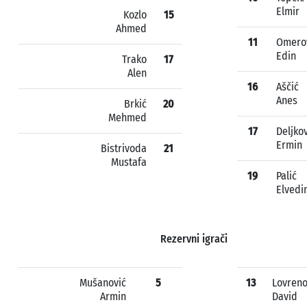
Elmir
Kozlo
15
Ahmed
11
Omero
Edin
Trako
17
Alen
16
Aščić
Anes
Brkić
20
Mehmed
17
Deljko
Ermin
Bistrivoda
21
Mustafa
19
Palić
Elvedi
Rezervni igrači
Mušanović
5
13
Lovreno
Armin
David