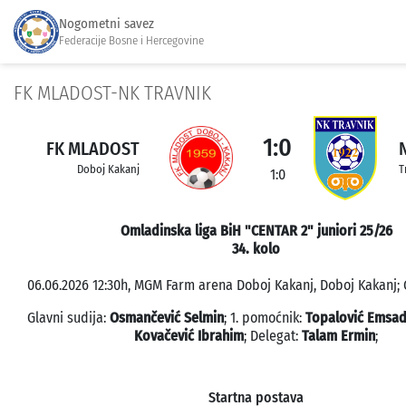
Nogometni savez
Federacije Bosne i Hercegovine
FK MLADOST-NK TRAVNIK
1:0
FK MLADOST
Doboj Kakanj
T
1:0
Omladinska liga BiH "CENTAR 2" juniori 25/26
34. kolo
06.06.2026 12:30h, MGM Farm arena Doboj Kakanj, Doboj Kakanj; 
Glavni sudija:
Osmančević Selmin
; 1. pomoćnik:
Topalović Emsa
Kovačević Ibrahim
; Delegat:
Talam Ermin
;
Startna postava