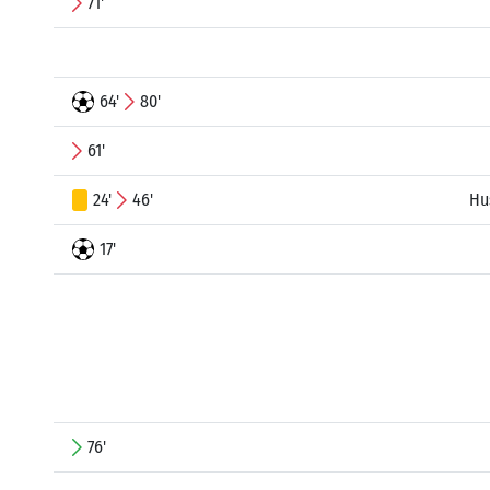
71'
64'
80'
61'
24'
46'
Hu
17'
76'