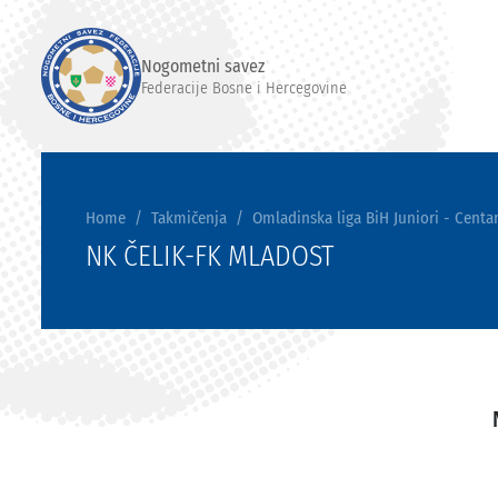
Nogometni savez
Federacije Bosne i Hercegovine
Home
Takmičenja
Omladinska liga BiH Juniori - Centar
NK ČELIK-FK MLADOST