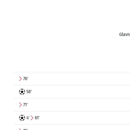
Glavn
76'
58'
71'
4'
61'