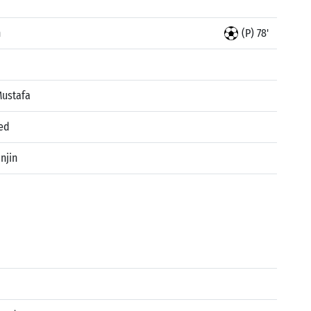
n
(P) 78'
Mustafa
ed
njin