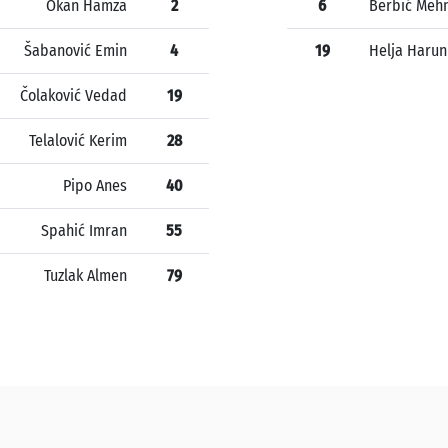
Okan Hamza
2
6
Berbić Me
Šabanović Emin
4
19
Helja Harun
Čolaković Vedad
19
Telalović Kerim
28
Pipo Anes
40
Spahić Imran
55
Tuzlak Almen
79