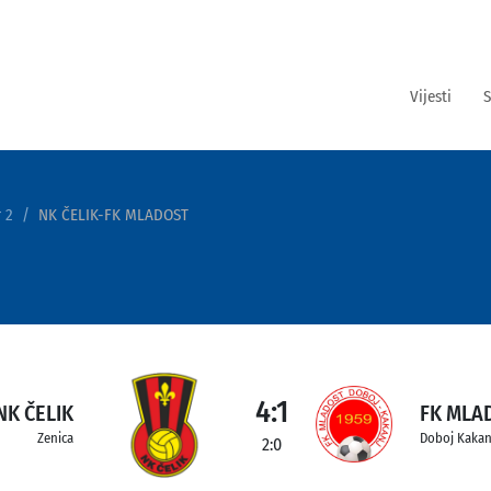
Vijesti
S
 2
NK ČELIK-FK MLADOST
4:1
NK ČELIK
FK MLA
Zenica
Doboj Kakan
2:0