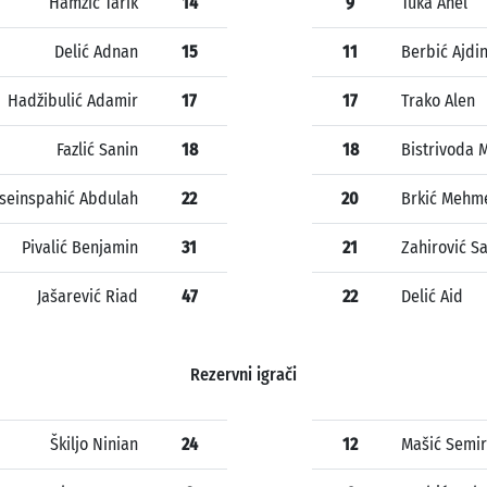
Hamzić Tarik
14
9
Tuka Anel
Delić Adnan
15
11
Berbić Ajdi
Hadžibulić Adamir
17
17
Trako Alen
Fazlić Sanin
18
18
Bistrivoda 
seinspahić Abdulah
22
20
Brkić Mehm
Pivalić Benjamin
31
21
Zahirović Sa
Jašarević Riad
47
22
Delić Aid
Rezervni igrači
Škiljo Ninian
24
12
Mašić Semir