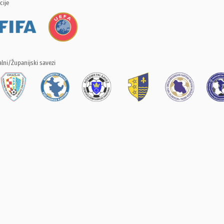
cije
lni/Županijski savezi