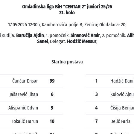
Omladinska liga BiH "CENTAR 2" juniori 25/26
31. kolo
17.05.2026 12:30h, Kamberovića polje B, Zenica; Gledalaca: 20;
i sudija:
Baručija Ajdin
; 1. pomoćnik:
Sinanović Amir
; 2. pomoćnik:
Ali
Sanel
; Delegat:
Hodžić Mensur
;
Startna postava
Čančar Ensar
99
1
Hadžić Dani
Jašarević Ilhan
6
3
Kulović Ajnu
Alispahić Edvin
9
4
Čišija Benj
Tokalić Harun
10
7
Delić Faris