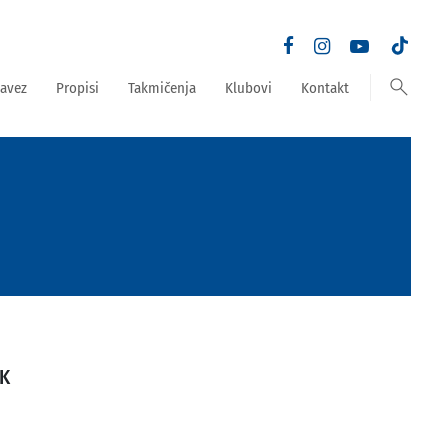
search
avez
Propisi
Takmičenja
Klubovi
Kontakt
IK