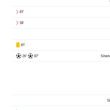
81'
58'
81'
26'
87'
Sinan
S