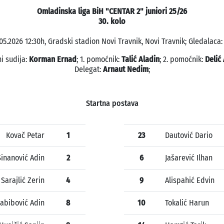
Omladinska liga BiH "CENTAR 2" juniori 25/26
30. kolo
05.2026 12:30h, Gradski stadion Novi Travnik, Novi Travnik; Gledalaca:
i sudija:
Korman Ernad
; 1. pomoćnik:
Talić Aladin
; 2. pomoćnik:
Delić
Delegat:
Arnaut Nedim
;
Startna postava
Kovač Petar
1
23
Dautović Dario
Sinanović Adin
2
6
Jašarević Ilhan
Sarajlić Zerin
4
9
Alispahić Edvin
abibović Adin
8
10
Tokalić Harun