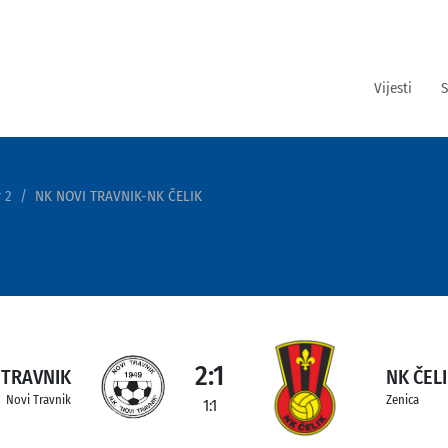
Vijesti
S
 2
NK NOVI TRAVNIK-NK ČELIK
2:1
 TRAVNIK
NK ČEL
Novi Travnik
Zenica
1:1