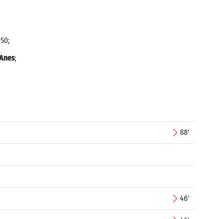
 50;
 Anes
;
88'
46'