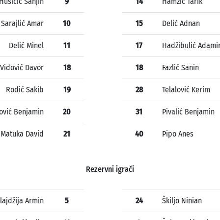
Husičić Sanjin
9
14
Hamzić Tarik
Sarajlić Amar
10
15
Delić Adnan
Delić Minel
11
17
Hadžibulić Adami
Vidović Davor
18
18
Fazlić Sanin
Rodić Sakib
19
28
Telalović Kerim
ović Benjamin
20
31
Pivalić Benjamin
Matuka David
21
40
Pipo Anes
Rezervni igrači
ilajdžija Armin
5
24
Škiljo Ninian