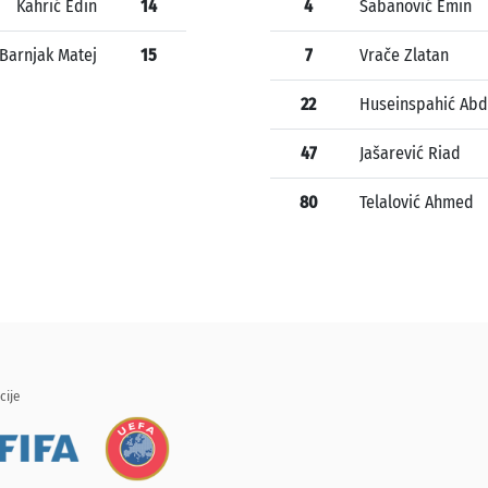
Kahrić Edin
14
4
Šabanović Emin
Barnjak Matej
15
7
Vrače Zlatan
22
Huseinspahić Abd
47
Jašarević Riad
80
Telalović Ahmed
cije