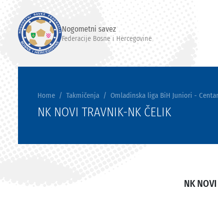
Nogometni savez
Federacije Bosne i Hercegovine
Home
Takmičenja
Omladinska liga BiH Juniori - Centar
NK NOVI TRAVNIK-NK ČELIK
NK NOVI