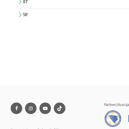
81'
58'
Partneri/Asocija