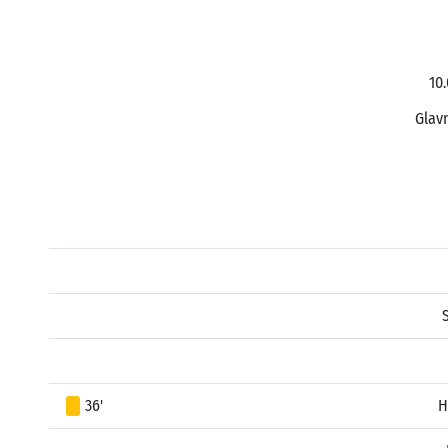
10.
Glavn
36'
H