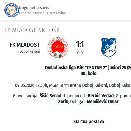
Nogometni savez
Federacije Bosne i Hercegovine
FK MLADOST-NK TOŠK
1:1
FK MLADOST
Doboj Kakanj
0:0
Omladinska liga BiH "CENTAR 2" juniori 25/2
30. kolo
09.05.2026 12:30h, MGM Farm arena Doboj Kakanj, Doboj Kakan
Glavni sudija:
Šišić Senad
; 1. pomoćnik:
Berbić Vedad
; 2. pomo
Zerin
; Delegat:
Memišević Omar
;
Startna postava