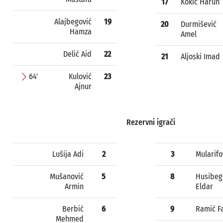
17
Kokić Harun
Alajbegović
19
20
Durmišević
Hamza
Amel
Delić Aid
22
21
Aljoski Imad
64'
Kulović
23
Ajnur
Rezervni igrači
Lušija Adi
2
3
Mularifo
Mušanović
5
8
Husibeg
Armin
Eldar
Berbić
6
9
Ramić Fa
Mehmed