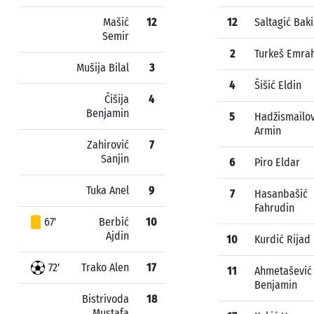
Mašić
12
12
Saltagić Baki
Semir
2
Turkeš Emra
Mušija Bilal
3
4
Šišić Eldin
Čišija
4
Benjamin
5
Hadžismailov
Armin
Zahirović
7
Sanjin
6
Piro Eldar
Tuka Anel
9
7
Hasanbašić
Fahrudin
67'
Berbić
10
Ajdin
10
Kurdić Rijad
72'
Trako Alen
17
11
Ahmetašević
Benjamin
Bistrivoda
18
Mustafa