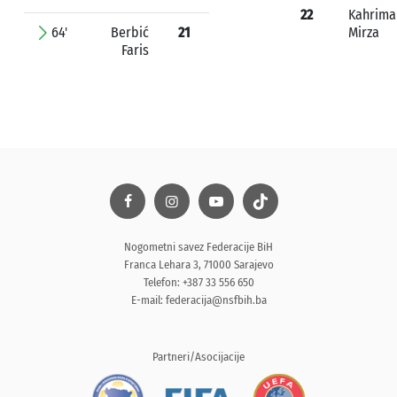
22
Kahrima
64'
Berbić
21
Mirza
Faris
Nogometni savez Federacije BiH
Franca Lehara 3, 71000 Sarajevo
Telefon: +387 33 556 650
E-mail:
federacija@nsfbih.ba
Partneri/Asocijacije