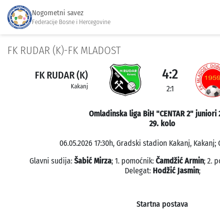
Nogometni savez
Federacije Bosne i Hercegovine
FK RUDAR (K)-FK MLADOST
4:2
FK RUDAR (K)
Kakanj
2:1
Omladinska liga BiH "CENTAR 2" juniori 
29. kolo
06.05.2026 17:30h, Gradski stadion Kakanj, Kakanj; 
Glavni sudija:
Šabić Mirza
; 1. pomoćnik:
Čamdžić Armin
; 2. 
Delegat:
Hodžić Jasmin
;
Startna postava