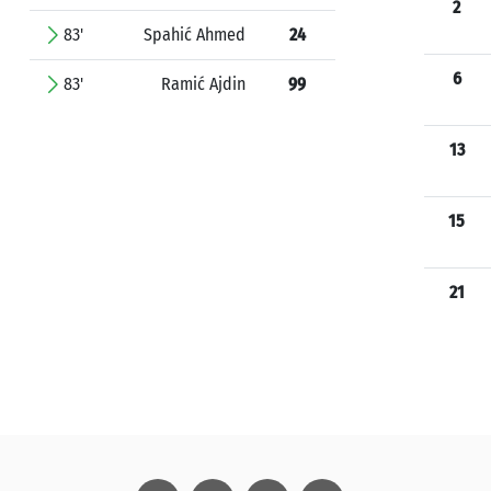
2
83'
Spahić Ahmed
24
6
83'
Ramić Ajdin
99
13
15
21