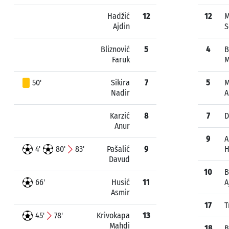
Hadžić
12
12
M
Ajdin
S
Bliznović
5
4
B
Faruk
50'
Sikira
7
5
M
Nadir
A
Karzić
8
7
D
Anur
9
A
4'
80'
83'
Pašalić
9
H
Davud
10
B
66'
Husić
11
A
Asmir
17
T
45'
78'
Krivokapa
13
Mahdi
18
B