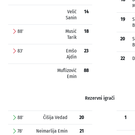
M
Velić
14
Sanin
19
S
B
88'
Musić
18
Tarik
20
S
B
83'
Emšo
23
Ajdin
22
D
Muflizović
88
Emin
Rezervni igrači
88'
Čišija Vedad
20
1
78'
Neimarlija Emin
21