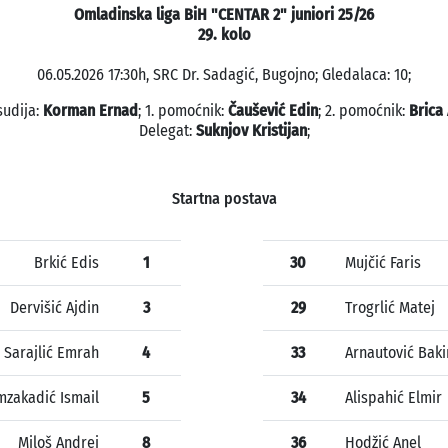
Omladinska liga BiH "CENTAR 2" juniori 25/26
29. kolo
06.05.2026 17:30h, SRC Dr. Sadagić, Bugojno; Gledalaca: 10;
sudija:
Korman Ernad
; 1. pomoćnik:
Čaušević Edin
; 2. pomoćnik:
Brica
Delegat:
Suknjov Kristijan
;
Startna postava
Brkić Edis
1
30
Mujčić Faris
Dervišić Ajdin
3
29
Trogrlić Matej
Sarajlić Emrah
4
33
Arnautović Baki
zakadić Ismail
5
34
Alispahić Elmir
Miloš Andrej
8
36
Hodžić Anel