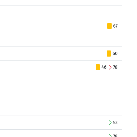
67'
s
60'
46'
78'
n
53'
78'