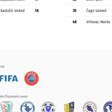
Kadušić Vedad
18
35
Čago Samed
48
Vrhovac Marko
cije
lni/Županijski savezi