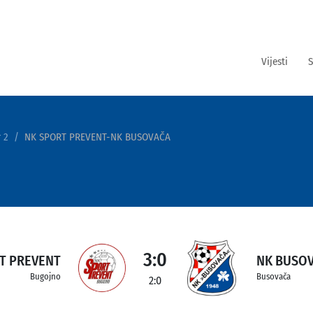
Vijesti
S
 2
NK SPORT PREVENT-NK BUSOVAČA
3:0
T PREVENT
NK BUSO
Bugojno
Busovača
2:0