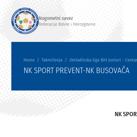
Nogometni savez
Federacije Bosne i Hercegovine
Home
Takmičenja
Omladinska liga BiH Juniori - Centar
NK SPORT PREVENT-NK BUSOVAČA
NK SPOR