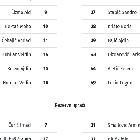
Čizmo Aid
9
37
Stapić Sandro
Bektaš Meho
10
38
Krišto Boris
Čehajić Vedad
11
39
Pajić Ajdin
Hubljar Veldin
14
43
Dizdarević Lari
Keran Ajdin
15
44
Aletić Kenan
Hubljar Vedin
16
49
Lukin Eugen
Rezervni igrači
Čurić Irnad
7
31
Smailović Armi
Buljubašić Alem
17
32
Bitić Ajdin