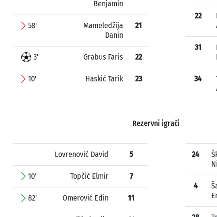
Benjamin
22
58'
Mameledžija
21
Danin
31
3'
Grabus Faris
22
10'
Haskić Tarik
23
34
Rezervni igrači
Lovrenović David
5
24
Šk
N
10'
Topčić Elmir
7
4
Š
E
82'
Omerović Edin
11