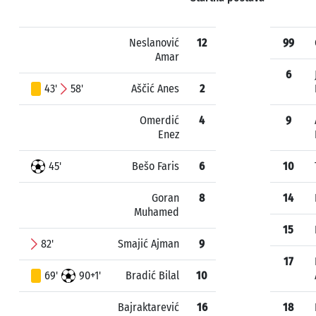
Neslanović
12
99
Amar
6
43'
58'
Aščić Anes
2
Omerdić
4
9
Enez
45'
Bešo Faris
6
10
Goran
8
14
Muhamed
15
82'
Smajić Ajman
9
17
69'
90+1'
Bradić Bilal
10
Bajraktarević
16
18