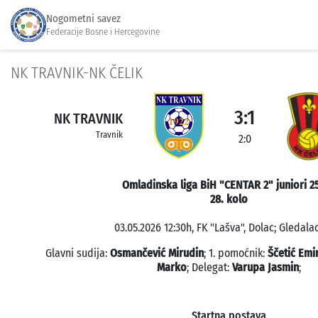
Nogometni savez
Federacije Bosne i Hercegovine
NK TRAVNIK-NK ČELIK
3:1
NK TRAVNIK
Travnik
2:0
Omladinska liga BiH "CENTAR 2" juniori 2
28. kolo
03.05.2026 12:30h, FK "Lašva", Dolac; Gledalac
Glavni sudija:
Osmančević Mirudin
; 1. pomoćnik:
Ščetić Emi
Marko
; Delegat:
Varupa Jasmin
;
Startna postava