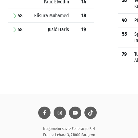
28
T
Palić Elvedin
14
K
58'
Klisura Muhamed
18
40
P
58'
Jusić Haris
19
55
S
I
79
T
A
Nogometni savez Federacije BiH
Franca Lehara 3, 71000 Sarajevo