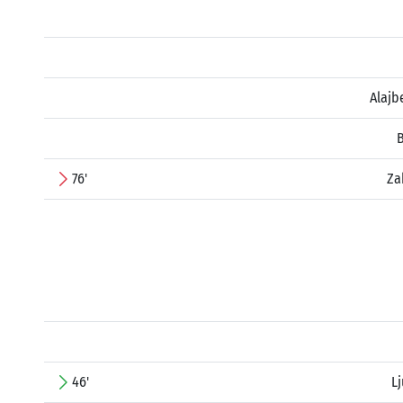
Alajb
76'
Za
46'
L