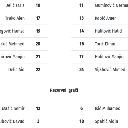
Delić Faris
10
11
Muminović Nerm
Trako Alen
17
13
Kapić Amer
egović Hamza
19
14
Halilović Halid
Brkić Mehmed
20
16
Torić Elmin
hirović Sanjin
21
17
Halilović Sanjin
Delić Aid
22
34
Sijahović Ahmed
Rezervni igrači
Mašić Semir
12
6
Isić Muhamed
jubović Davud
3
18
Spahić Aldin