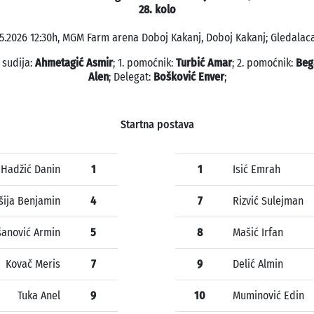
28. kolo
5.2026 12:30h, MGM Farm arena Doboj Kakanj, Doboj Kakanj; Gledalaca
 sudija:
Ahmetagić Asmir
; 1. pomoćnik:
Turbić Amar
; 2. pomoćnik:
Beg
Alen
; Delegat:
Bošković Enver
;
Startna postava
Hadžić Danin
1
1
Isić Emrah
šija Benjamin
4
7
Rizvić Sulejman
anović Armin
5
8
Mašić Irfan
Kovač Meris
7
9
Delić Almin
Tuka Anel
9
10
Muminović Edin