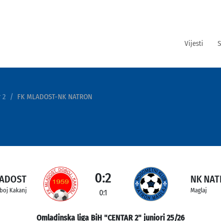
Vijesti
S
 2
FK MLADOST-NK NATRON
0:2
LADOST
NK NA
boj Kakanj
Maglaj
0:1
Omladinska liga BiH "CENTAR 2" juniori 25/26