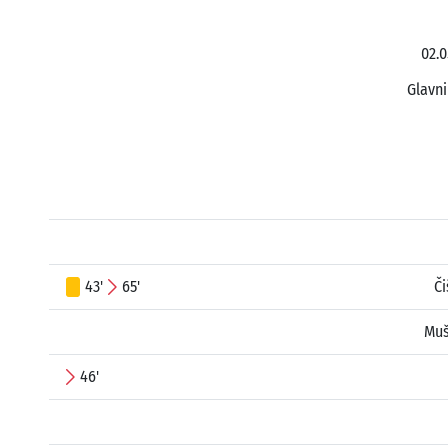
02.0
Glavni
43'
65'
Či
Muš
46'