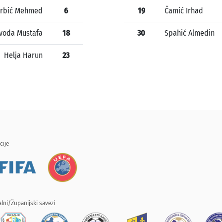
rbić Mehmed
6
19
Čamić Irhad
ivoda Mustafa
18
30
Spahić Almedin
Helja Harun
23
cije
lni/Županijski savezi