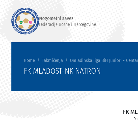
Nogometni savez
Federacije Bosne i Hercegovine
Home
Takmičenja
Omladinska liga BiH Juniori - Centar
FK MLADOST-NK NATRON
FK M
Do