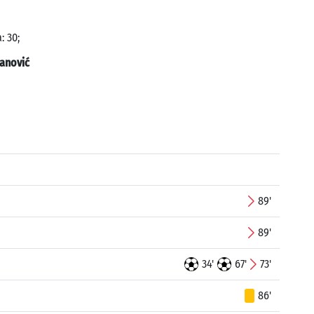
: 30;
anović
89'
89'
34'
67'
73'
86'