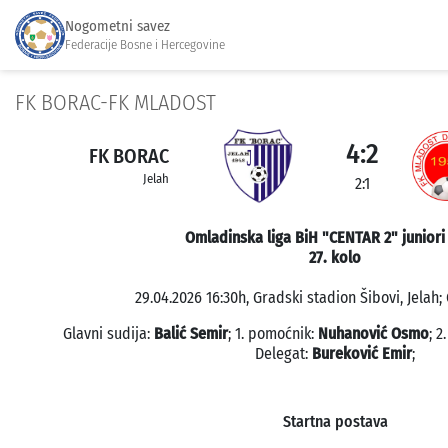
Nogometni savez
Federacije Bosne i Hercegovine
FK BORAC-FK MLADOST
4:2
FK BORAC
Jelah
2:1
Omladinska liga BiH "CENTAR 2" juniori
27. kolo
29.04.2026 16:30h, Gradski stadion Šibovi, Jelah; 
Glavni sudija:
Balić Semir
; 1. pomoćnik:
Nuhanović Osmo
; 
Delegat:
Bureković Emir
;
Startna postava