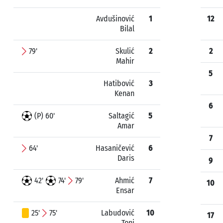
Avdušinović
1
12
Bilal
79'
Skulić
2
2
Mahir
5
Hatibović
3
Kenan
6
(P) 60'
Saltagić
5
Amar
7
64'
Hasaničević
6
Daris
9
42'
74'
79'
Ahmić
7
10
Ensar
25'
75'
Labudović
10
17
Toni