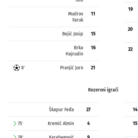
19
Mudrov
11
Faruk
20
Bejić Josip
15
Brka
16
22
Hajrudin
8'
Pranjić Juro
21
Rezervni igrači
Škapur Feđa
27
14
75'
Kremić Almin
4
15
79'
Karabegović
9