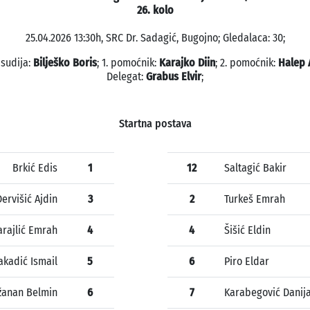
26. kolo
25.04.2026 13:30h, SRC Dr. Sadagić, Bugojno; Gledalaca: 30;
 sudija:
Bilješko Boris
; 1. pomoćnik:
Karajko Diin
; 2. pomoćnik:
Halep
Delegat:
Grabus Elvir
;
Startna postava
Brkić Edis
1
12
Saltagić Bakir
Dervišić Ajdin
3
2
Turkeš Emrah
arajlić Emrah
4
4
Šišić Eldin
kadić Ismail
5
6
Piro Eldar
žanan Belmin
6
7
Karabegović Danija