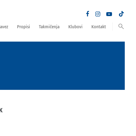
search
avez
Propisi
Takmičenja
Klubovi
Kontakt
K