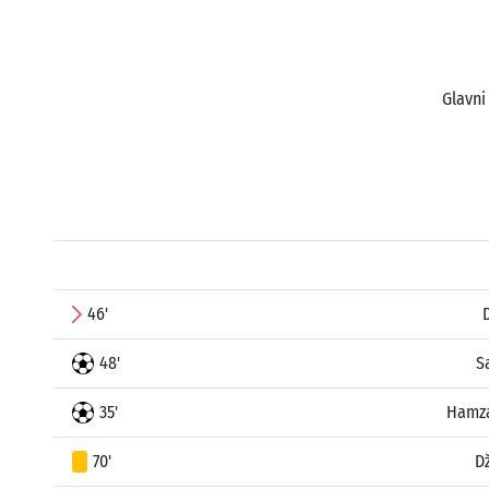
Glavni
46'
48'
S
35'
Hamza
70'
D