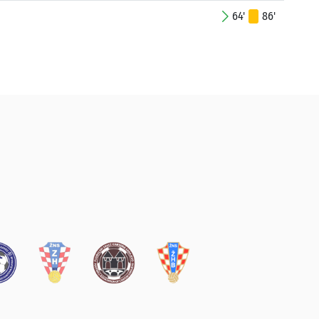
64'
86'