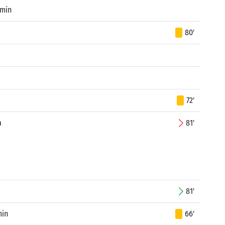
amin
80'
72'
a
81'
81'
min
66'