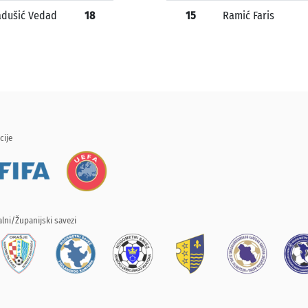
adušić Vedad
18
15
Ramić Faris
cije
lni/Županijski savezi