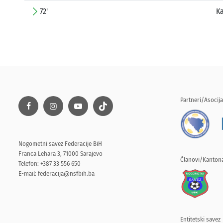
72'
K
Partneri/Asocija
Nogometni savez Federacije BiH
Franca Lehara 3, 71000 Sarajevo
Članovi/Kantona
Telefon: +387 33 556 650
E-mail:
federacija@nsfbih.ba
Entitetski savez