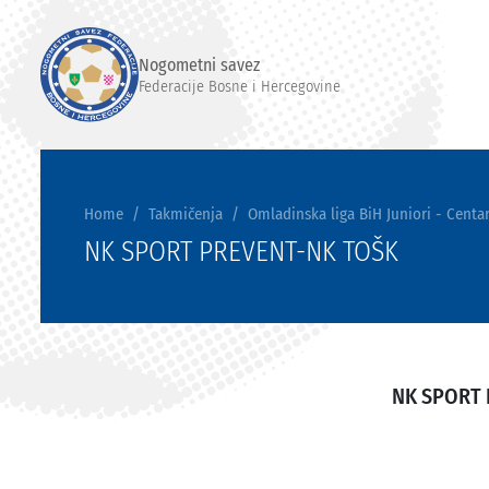
Nogometni savez
Federacije Bosne i Hercegovine
Home
Takmičenja
Omladinska liga BiH Juniori - Centar
NK SPORT PREVENT-NK TOŠK
NK SPORT