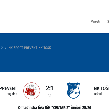
Vijesti
S
 2
NK SPORT PREVENT-NK TOŠK
2:1
 PREVENT
NK TOŠ
Bugojno
Tešanj
1:1
Omladinska liga BiH "CENTAR 2" juniori 25/26