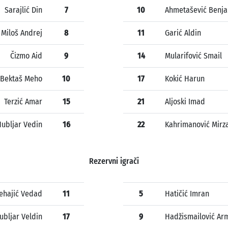
Sarajlić Din
7
10
Ahmetašević Benj
Miloš Andrej
8
11
Garić Aldin
Čizmo Aid
9
14
Mularifović Smail
Bektaš Meho
10
17
Kokić Harun
Terzić Amar
15
21
Aljoski Imad
ubljar Vedin
16
22
Kahrimanović Mirz
Rezervni igrači
ehajić Vedad
11
5
Hatičić Imran
ubljar Veldin
17
9
Hadžismailović Ar