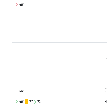
46'
H
46'
Č
46'
71'
72'
H