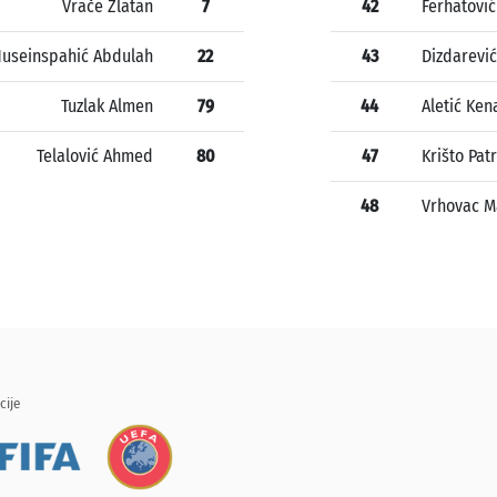
Vrače Zlatan
7
42
Ferhatović
useinspahić Abdulah
22
43
Dizdarević
Tuzlak Almen
79
44
Aletić Ken
Telalović Ahmed
80
47
Krišto Patr
48
Vrhovac M
cije