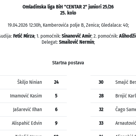
Omladinska liga BiH "CENTAR 2" juniori 25/26
25. kolo
19.04.2026 12:30h, Kamberovića polje B, Zenica; Gledalaca: 40;
sudija:
Fetić Mirza
; 1. pomoćnik:
Sinanović Amir
; 2. pomoćnik:
Alihodži
Delegat:
Smailović Nermin
;
Startna postava
Škiljo Ninian
24
30
Smajić Be
Imamović Kasim
5
28
Brnjić Kar
Jašarević Ilhan
6
32
Čago Sam
Alispahić Edvin
9
33
Arnautović