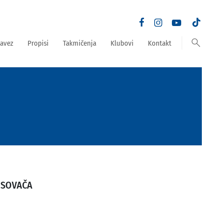
search
avez
Propisi
Takmičenja
Klubovi
Kontakt
USOVAČA