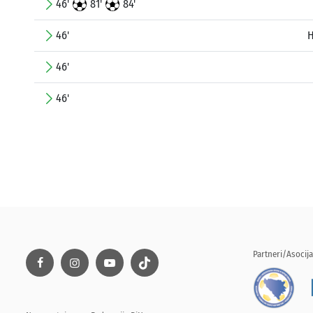
46'
81'
84'
46'
H
46'
46'
Partneri/Asocija