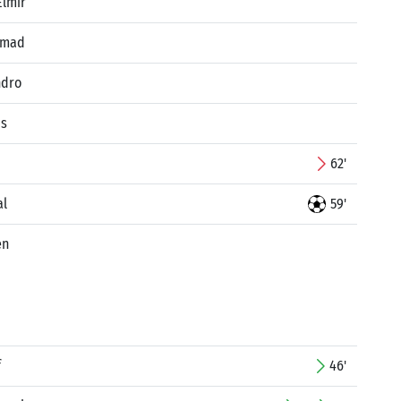
Elmir
 Imad
ndro
is
62'
al
59'
en
f
46'