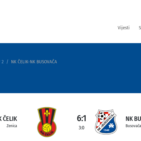
Vijesti
S
 2
NK ČELIK-NK BUSOVAČA
6:1
 ČELIK
NK B
Zenica
Busovača
3:0