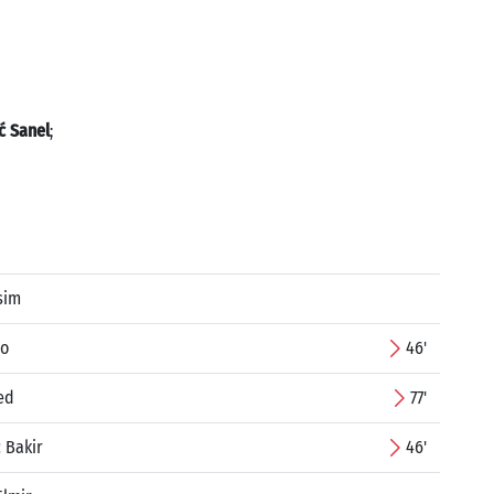
ć Sanel
;
sim
lo
46'
ed
77'
 Bakir
46'