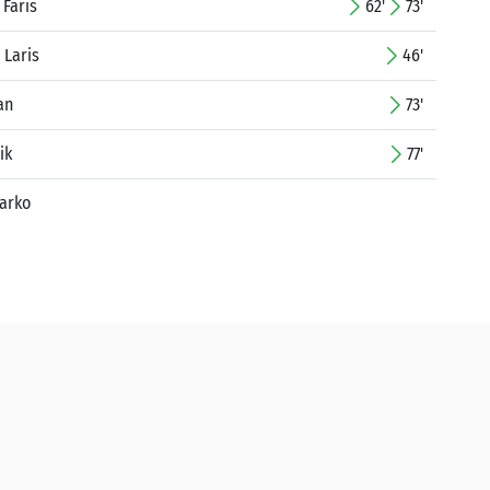
 Faris
62'
73'
 Laris
46'
an
73'
ik
77'
arko