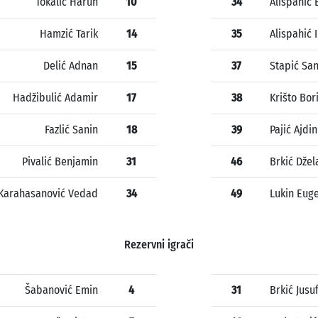
Tokalić Harun
10
34
Alispahić 
Hamzić Tarik
14
35
Alispahić
Delić Adnan
15
37
Stapić Sa
Hadžibulić Adamir
17
38
Krišto Bor
Fazlić Sanin
18
39
Pajić Ajdin
Pivalić Benjamin
31
46
Brkić Džel
Karahasanović Vedad
34
49
Lukin Eug
Rezervni igrači
Šabanović Emin
4
31
Brkić Jusu