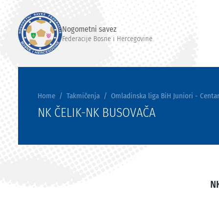
Nogometni savez
Federacije Bosne i Hercegovine
Home
Takmičenja
Omladinska liga BiH Juniori - Centar
NK ČELIK-NK BUSOVAČA
NK