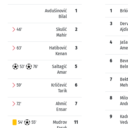
Avdušinović
1
1
Brki
Bilal
3
Derv
46'
Skulić
2
Ajdi
Mahir
4
Jaša
63'
Hatibović
3
Ame
Kenan
6
Bev
53'
76'
Saltagić
5
Bel
Amar
7
Bek
59'
Krličević
6
Meh
Tarik
8
Milo
72'
Ahmić
7
And
Ensar
9
Kad
54'
55'
Mudrov
11
Ved
Faruk