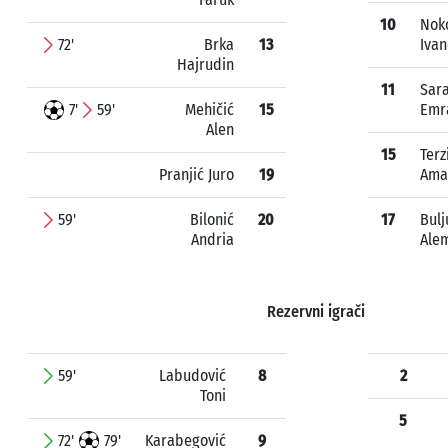
10
Nok
72'
Brka
13
Ivan
Hajrudin
11
Sara
7'
59'
Mehičić
15
Emr
Alen
15
Terz
Pranjić Juro
19
Ama
59'
Bilonić
20
17
Bulj
Andria
Ale
Rezervni igrači
59'
Labudović
8
2
Toni
5
72'
79'
Karabegović
9