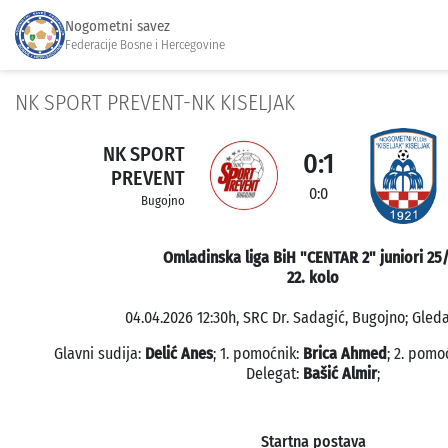
Nogometni savez
Federacije Bosne i Hercegovine
NK SPORT PREVENT-NK KISELJAK
NK SPORT
0:1
PREVENT
0:0
Bugojno
Omladinska liga BiH "CENTAR 2" juniori 25
22. kolo
04.04.2026 12:30h, SRC Dr. Sadagić, Bugojno; Gleda
Glavni sudija:
Delić Anes
; 1. pomoćnik:
Brica Ahmed
; 2. pomo
Delegat:
Bašić Almir
;
Startna postava