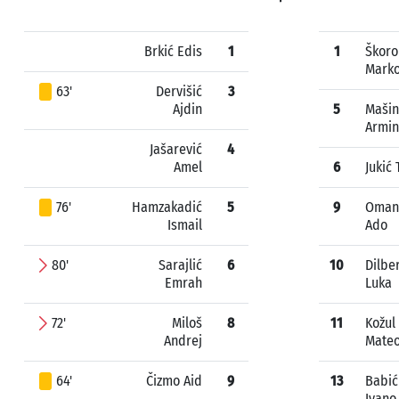
Brkić Edis
1
1
Škoro
Mark
63'
Dervišić
3
Ajdin
5
Mašin
Armin
Jašarević
4
Amel
6
Jukić 
76'
Hamzakadić
5
9
Oman
Ismail
Ado
80'
Sarajlić
6
10
Dilbe
Emrah
Luka
72'
Miloš
8
11
Kožul
Andrej
Mate
64'
Čizmo Aid
9
13
Babić
Ivano