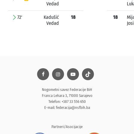
Vedad
Luk
72'
Kadušić
18
18
Mij
Vedad
Jos
Nogometni savez Federacije BiH
Franca Lehara 3, 71000 Sarajevo
Telefon: +387 33 556 650
E-mail:
federacija@nsfbih.ba
Partneri/Asocijacije