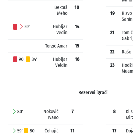
Bektaš
10
Meho
19
Rizvo
Sanin
59'
Hubljar
14
Vedin
21
Tomić
Gabri
Terzić Amar
15
22
Rašo F
90'
84'
Hubljar
16
Veldin
23
Hodži
Muam
Rezervni igrači
80'
Noković
7
8
Kli
Ivano
Mir
59'
80'
Čehajić
11
17
Đoj