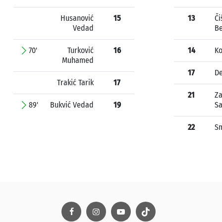
Husanović
15
13
Či
Vedad
B
70'
Turković
16
14
Ko
Muhamed
17
De
Trakić Tarik
17
21
Za
89'
Bukvić Vedad
19
Sa
22
Sm