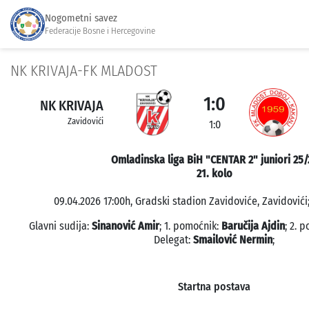
Nogometni savez
Federacije Bosne i Hercegovine
NK KRIVAJA-FK MLADOST
1:0
NK KRIVAJA
Zavidovići
1:0
Omladinska liga BiH "CENTAR 2" juniori 25/
21. kolo
09.04.2026 17:00h, Gradski stadion Zavidoviće, Zavidovići;
Glavni sudija:
Sinanović Amir
; 1. pomoćnik:
Baručija Ajdin
; 2. 
Delegat:
Smailović Nermin
;
Startna postava