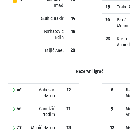
Imad
19
Trako 
Gluhić Bakir
14
20
Brkić
Mehm
Ferhatović
18
Edin
23
Kozlo
Ahmed
Faljić Anel
20
Rezervni igrači
46'
Mahovac
12
6
Be
Harun
M
46'
Čamdžić
11
9
M
Nedim
A
70'
Muhić Harun
13
12
Ma