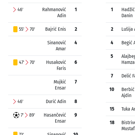
46'
Rahmanović
1
1
Hadžić
Adin
Danin
55'
70'
Bajrić Enis
2
2
Lušija 
Sinanović
4
4
Begić 
Amar
5
Alajbe
47'
70'
Husaković
6
Hamza
Faris
7
Delić F
Mujkić
7
Ensar
10
Berbić
Ajdin
46'
Durić Adin
8
15
Tuka A
7'
89'
Hasančević
9
Ensar
18
Bistri
Mustaf
73'
Sinanović
10