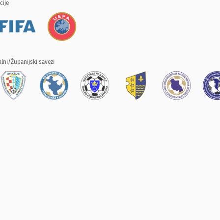
cije
lni/Županijski savezi