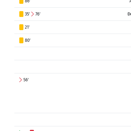
86'
35'
76'
Đ
21'
80'
56'