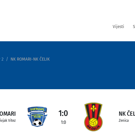
Vijesti
S
 2
NK ROMARI-NK ČELIK
1:0
ROMARI
NK ČEL
ivjak Vitez
Zenica
1:0