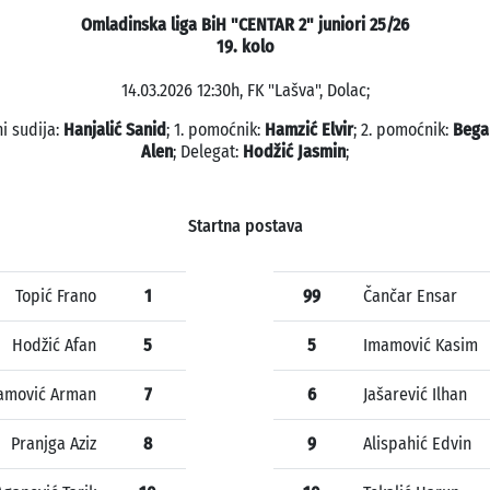
Omladinska liga BiH "CENTAR 2" juniori 25/26
19. kolo
14.03.2026 12:30h, FK "Lašva", Dolac;
i sudija:
Hanjalić Sanid
; 1. pomoćnik:
Hamzić Elvir
; 2. pomoćnik:
Bega
Alen
; Delegat:
Hodžić Jasmin
;
Startna postava
Topić Frano
1
99
Čančar Ensar
Hodžić Afan
5
5
Imamović Kasim
amović Arman
7
6
Jašarević Ilhan
Pranjga Aziz
8
9
Alispahić Edvin