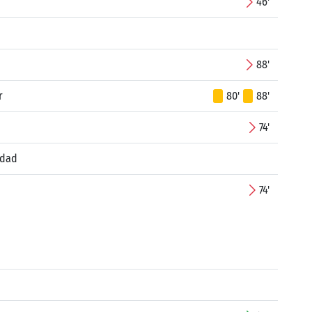
46'
88'
r
80'
88'
74'
edad
74'