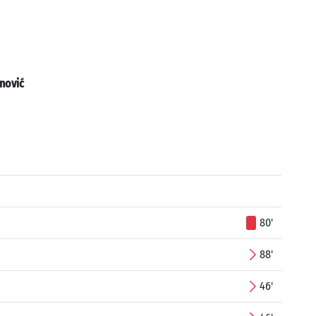
nović
80'
88'
46'