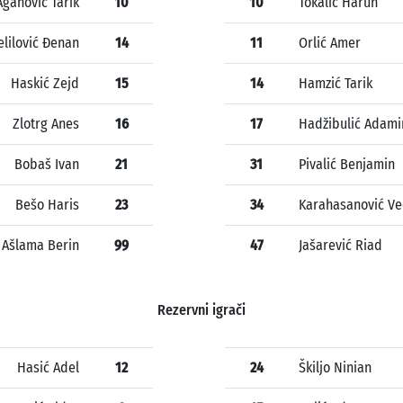
Aganović Tarik
10
10
Tokalić Harun
elilović Đenan
14
11
Orlić Amer
Haskić Zejd
15
14
Hamzić Tarik
Zlotrg Anes
16
17
Hadžibulić Adami
Bobaš Ivan
21
31
Pivalić Benjamin
Bešo Haris
23
34
Karahasanović V
Ašlama Berin
99
47
Jašarević Riad
Rezervni igrači
Hasić Adel
12
24
Škiljo Ninian