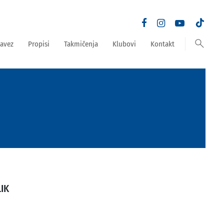
search
avez
Propisi
Takmičenja
Klubovi
Kontakt
IK