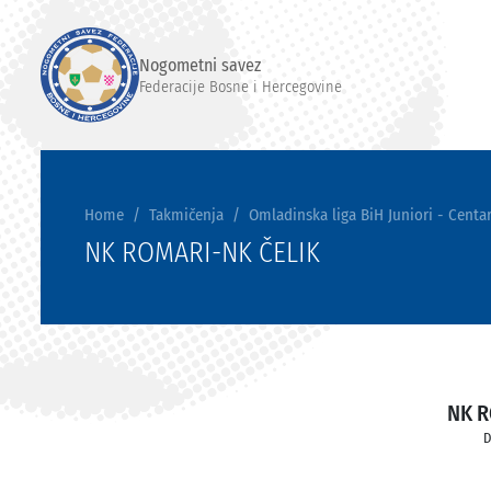
Nogometni savez
Federacije Bosne i Hercegovine
Home
Takmičenja
Omladinska liga BiH Juniori - Centar
NK ROMARI-NK ČELIK
NK 
D