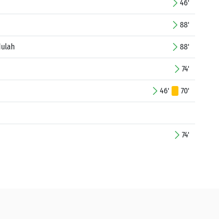
46'
88'
dulah
88'
74'
46'
70'
74'