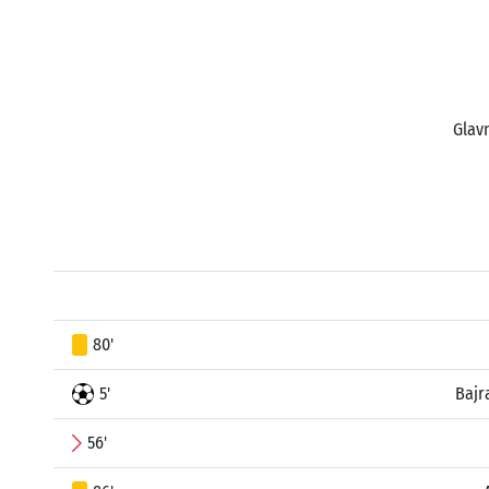
Glavn
80'
5'
Bajr
56'