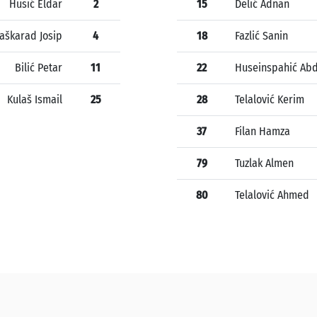
Husić Eldar
2
15
Delić Adnan
aškarad Josip
4
18
Fazlić Sanin
Bilić Petar
11
22
Huseinspahić Ab
Kulaš Ismail
25
28
Telalović Kerim
37
Filan Hamza
79
Tuzlak Almen
80
Telalović Ahmed