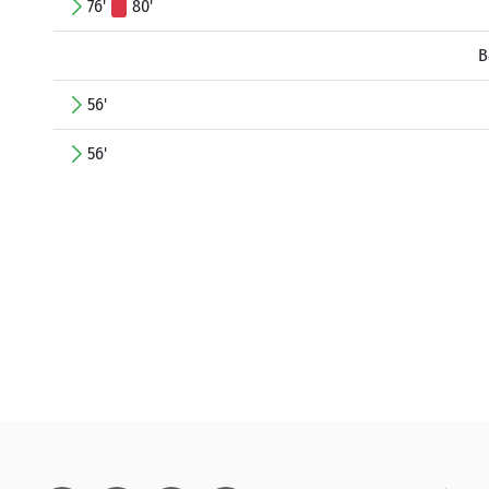
76'
80'
B
56'
56'