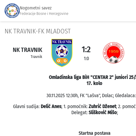
Nogometni savez
Federacije Bosne i Hercegovine
NK TRAVNIK-FK MLADOST
1:2
NK TRAVNIK
Travnik
1:0
Omladinska liga BiH "CENTAR 2" juniori 25/
17. kolo
30.11.2025 12:30h, FK "Lašva", Dolac; Gledalaca:
Glavni sudija:
Delić Anes
; 1. pomoćnik:
Zuhrić Dženet
; 2. pomoć
Delegat:
Slišković Mišo
;
Startna postava