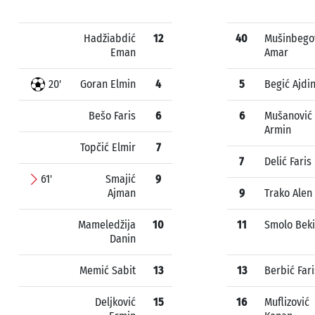
Hadžiabdić
12
40
Mušinbego
Eman
Amar
20'
Goran Elmin
4
5
Begić Ajdi
Bešo Faris
6
6
Mušanović
Armin
Topčić Elmir
7
7
Delić Faris
61'
Smajić
9
Ajman
9
Trako Alen
Mameledžija
10
11
Smolo Beki
Danin
Memić Sabit
13
13
Berbić Fari
Deljković
15
16
Muflizović