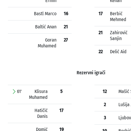
Ermin
Kenan
Bastl Marco
16
17
Berbić
Mehmed
Baltić Anan
21
21
Zahirović
Sanjin
Goran
27
Muhamed
22
Delić Aid
Rezervni igrači
61'
Klisura
5
12
Mašić
Muhamed
2
Lušija
Hatičić
17
Danis
3
Ljubov
Domić
19
10
Berbić