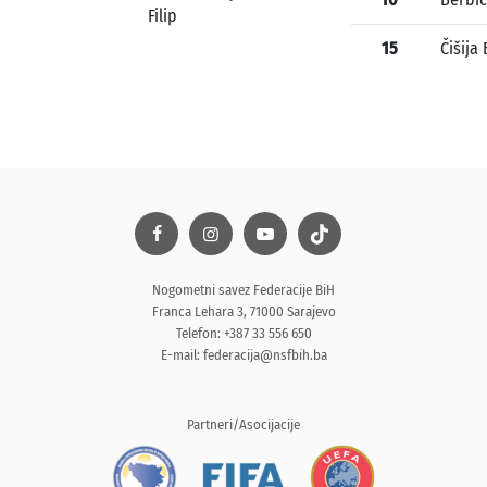
Filip
15
Čišija
Nogometni savez Federacije BiH
Franca Lehara 3, 71000 Sarajevo
Telefon: +387 33 556 650
E-mail:
federacija@nsfbih.ba
Partneri/Asocijacije