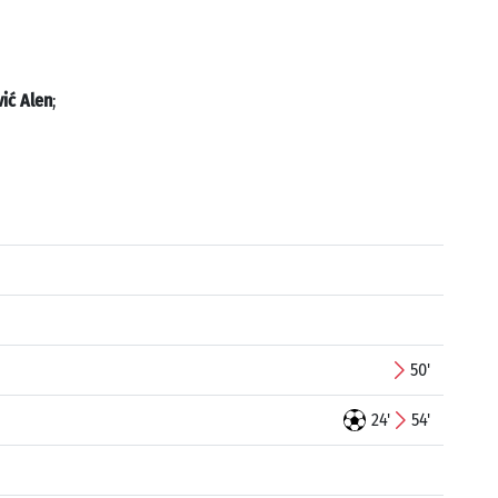
ić Alen
;
50'
24'
54'