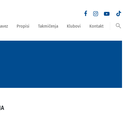
search
avez
Propisi
Takmičenja
Klubovi
Kontakt
JA