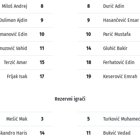
Miloš Andrej
8
8
Durić Adin
Đuliman Ajdin
9
9
Hasančević Ensar
manović Edin
10
10
Parić Mustafa
unuzović Vahid
11
14
Gluhić Bakir
Terzić Amar
15
18
Ferhatović Edin
Frljak Isak
17
19
Keserović Emrah
Rezervni igrači
Mešić Mak
3
5
Turković Muhame
Škandro Haris
14
11
Bukvić Vedad