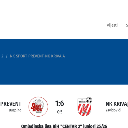
Vijesti
S
 2
NK SPORT PREVENT-NK KRIVAJA
1:6
 PREVENT
NK KRIVA
Bugojno
Zavidovići
0:5
Omladinska liga BiH "CENTAR 2" juniori 25/26