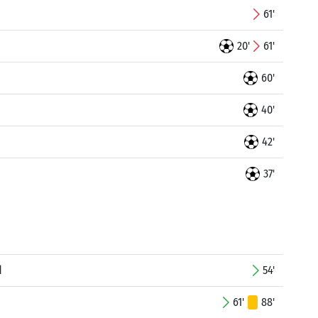
61'
20'
61'
60'
40'
42'
37'
d
54'
61'
88'