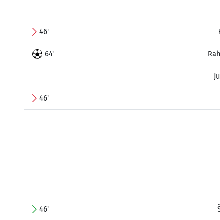
46'
64'
Rah
J
46'
46'