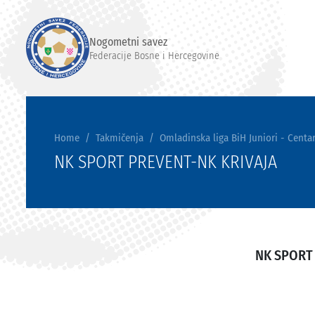
Nogometni savez
Federacije Bosne i Hercegovine
Home
Takmičenja
Omladinska liga BiH Juniori - Centar
NK SPORT PREVENT-NK KRIVAJA
NK SPORT