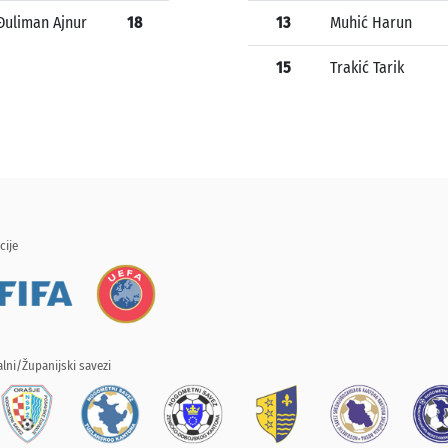
Đuliman Ajnur
18
13
Muhić Harun
15
Trakić Tarik
cije
lni/Županijski savezi