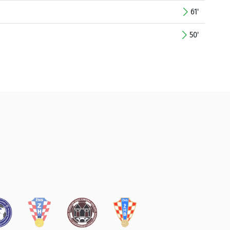
61'
50'