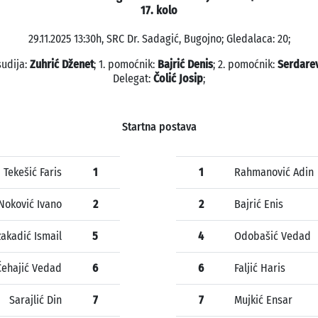
17. kolo
29.11.2025 13:30h, SRC Dr. Sadagić, Bugojno; Gledalaca: 20;
sudija:
Zuhrić Dženet
; 1. pomoćnik:
Bajrić Denis
; 2. pomoćnik:
Serdarev
Delegat:
Čolić Josip
;
Startna postava
Tekešić Faris
1
1
Rahmanović Adin
Noković Ivano
2
2
Bajrić Enis
akadić Ismail
5
4
Odobašić Vedad
Čehajić Vedad
6
6
Faljić Haris
Sarajlić Din
7
7
Mujkić Ensar