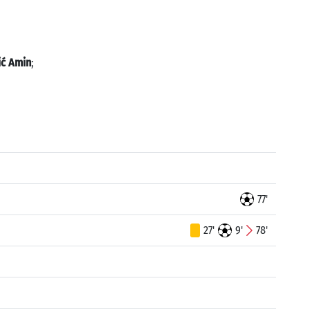
ić Amin
;
77'
27'
9'
78'