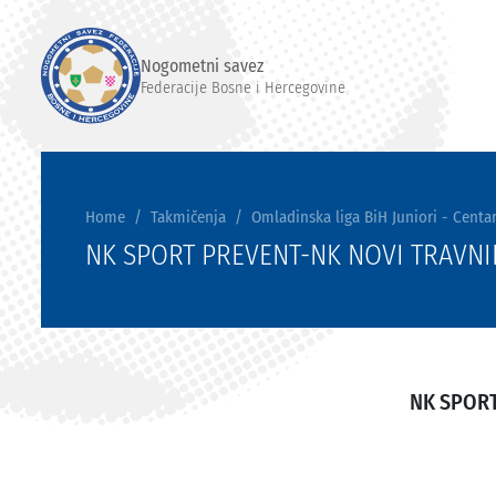
Nogometni savez
Federacije Bosne i Hercegovine
Home
Takmičenja
Omladinska liga BiH Juniori - Centar
NK SPORT PREVENT-NK NOVI TRAVNI
NK SPOR