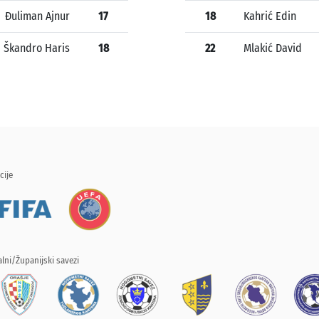
Đuliman Ajnur
17
18
Kahrić Edin
Škandro Haris
18
22
Mlakić David
cije
lni/Županijski savezi