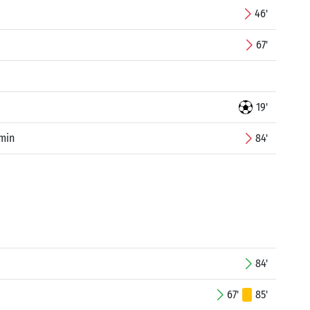
46'
67'
19'
min
84'
84'
67'
85'