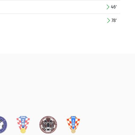
46'
78'