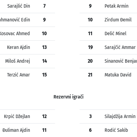
Sarajlić Din
7
9
Petak Armin
ahmanović Edin
9
10
Zirdum Đemil
Kosovac Ahmed
10
11
Delić Minel
Keran Ajdin
13
19
Sarajčić Ammar
Miloš Andrej
14
20
Sinanović Benja
Terzić Amar
15
21
Matuka David
Rezervni igrači
Krpić Džejlan
12
3
Silajdžija Armin
Đuliman Ajdin
11
6
Rodić Sakib