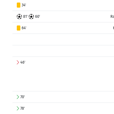
34'
81'
60'
R
64'
46'
70'
78'