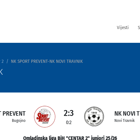
Vijesti
S
 2
NK SPORT PREVENT-NK NOVI TRAVNIK
K
2:3
T PREVENT
NK NOVI 
Bugojno
Novi Travnik
0:2
Omladinska liga BiH "CENTAR 2" juniori 25/26