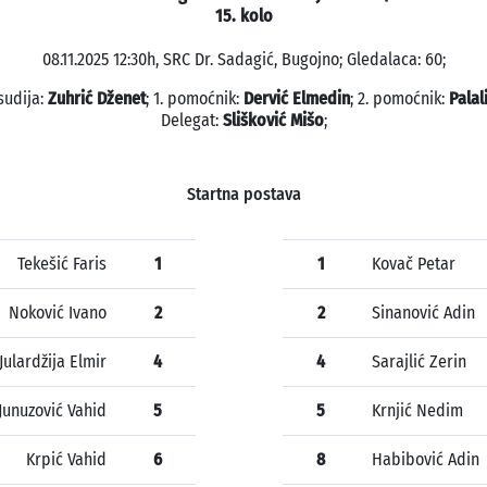
15. kolo
08.11.2025 12:30h, SRC Dr. Sadagić, Bugojno; Gledalaca: 60;
sudija:
Zuhrić Dženet
; 1. pomoćnik:
Dervić Elmedin
; 2. pomoćnik:
Palal
Delegat:
Slišković Mišo
;
Startna postava
Tekešić Faris
1
1
Kovač Petar
Noković Ivano
2
2
Sinanović Adin
Julardžija Elmir
4
4
Sarajlić Zerin
Junuzović Vahid
5
5
Krnjić Nedim
Krpić Vahid
6
8
Habibović Adin