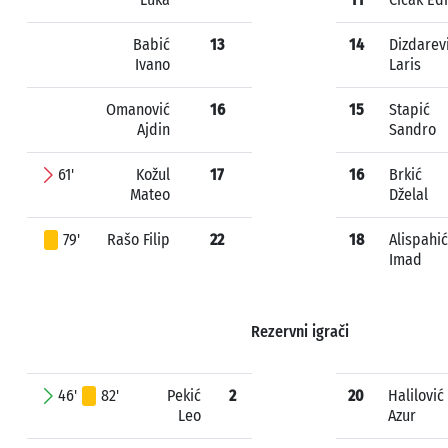
Babić
13
14
Dizdarev
Ivano
Laris
Omanović
16
15
Stapić
Ajdin
Sandro
61'
Kožul
17
16
Brkić
Mateo
Dželal
79'
Rašo Filip
22
18
Alispahić
Imad
Rezervni igrači
46'
82'
Pekić
2
20
Halilović
Leo
Azur