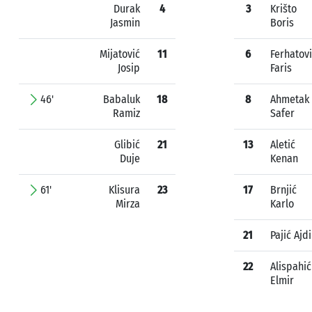
Durak
4
3
Krišto
Jasmin
Boris
Mijatović
11
6
Ferhatov
Josip
Faris
46'
Babaluk
18
8
Ahmetak
Ramiz
Safer
Glibić
21
13
Aletić
Duje
Kenan
61'
Klisura
23
17
Brnjić
Mirza
Karlo
21
Pajić Ajd
22
Alispahić
Elmir