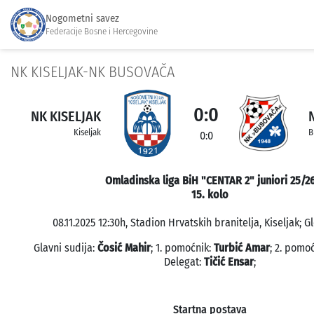
Nogometni savez
Federacije Bosne i Hercegovine
NK KISELJAK-NK BUSOVAČA
0:0
NK KISELJAK
Kiseljak
B
0:0
Omladinska liga BiH "CENTAR 2" juniori 25/2
15. kolo
08.11.2025 12:30h, Stadion Hrvatskih branitelja, Kiseljak; G
Glavni sudija:
Čosić Mahir
; 1. pomoćnik:
Turbić Amar
; 2. pomo
Delegat:
Tičić Ensar
;
Startna postava