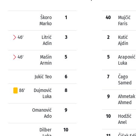
Škoro
1
40
Mujčić
Marko
Faris
46'
Litrić
3
2
Kutić
Adin
Ajdin
46'
Mašin
5
5
Arapović
Armin
Luka
Jukić Teo
6
7
Čago
Samed
86'
Dujmović
8
Luka
9
Ahmetak
Ahmed
Omanović
9
Ado
10
Hodžić
Anel
Dilber
10
Luka
11
Čičak Ed