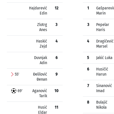
Hajdarević
12
1
Gašparevi
Edin
Marin
Zlotrg
3
3
Pepelar
Anes
Haris
Haskić
4
4
Dragičević
Zejd
Marsel
Duvnjak
6
5
Jakić Luka
Adin
6
Husičić
55'
Đelilović
9
Harun
Đenan
7
Sinanović
69'
Aganović
10
Imad
Tarik
8
Bulajić
Husić
11
Nikola
Eldar