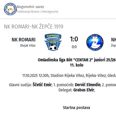
Nogometni savez
Federacije Bosne i Hercegovine
NK ROMARI-NK ŽEPČE 1919
1:0
NK ROMARI
NK
Divjak Vitez
Žep
0:0
Omladinska liga BiH "CENTAR 2" juniori 25/26
11. kolo
11.10.2025 12:30h, Stadion Rijeka Vitez, Rijeka-Vitez; Gled
Glavni sudija:
Ščetić Emir
; 1. pomoćnik:
Dervić Elmedin
; 2. pomo
Delegat:
Grabus Elvir
;
Startna postava