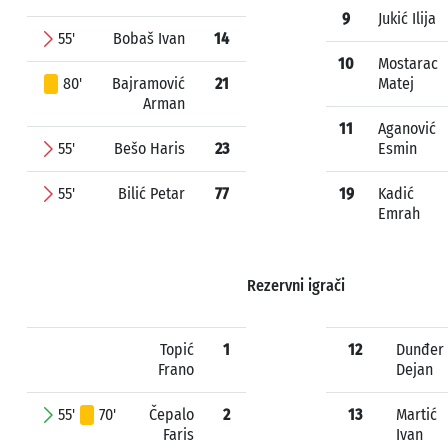
9
Jukić Ilija
55'
Bobaš Ivan
14
10
Mostarac
80'
Bajramović
21
Matej
Arman
11
Aganović
55'
Bešo Haris
23
Esmin
55'
Bilić Petar
77
19
Kadić
Emrah
Rezervni igrači
Topić
1
12
Dunđer
Frano
Dejan
55'
70'
Čepalo
2
13
Martić
Faris
Ivan