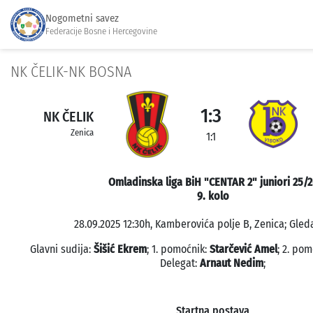
Nogometni savez
Federacije Bosne i Hercegovine
NK ČELIK-NK BOSNA
1:3
NK ČELIK
Zenica
1:1
Omladinska liga BiH "CENTAR 2" juniori 25/2
9. kolo
28.09.2025 12:30h, Kamberovića polje B, Zenica; Gleda
Glavni sudija:
Šišić Ekrem
; 1. pomoćnik:
Starčević Amel
; 2. po
Delegat:
Arnaut Nedim
;
Startna postava