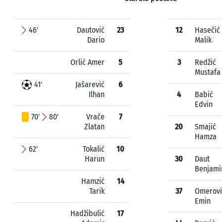
46'
Dautović
23
12
Hasečić
Dario
Malik
Orlić Amer
5
3
Redžić
Mustafa
41'
Jašarević
6
Ilhan
4
Babić
Edvin
70'
80'
Vrače
7
Zlatan
20
Smajić
Hamza
62'
Tokalić
10
Harun
30
Daut
Benjami
Hamzić
14
Tarik
37
Omerovi
Emin
Hadžibulić
17