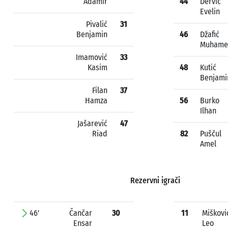
Adamir
44
Dervić
Evelin
Pivalić
31
Benjamin
46
Džafić
Muhame
Imamović
33
Kasim
48
Kutić
Benjami
Filan
37
Hamza
56
Burko
Ilhan
Jašarević
47
Riad
82
Puščul
Amel
Rezervni igrači
46'
Čančar
30
11
Miškovi
Ensar
Leo