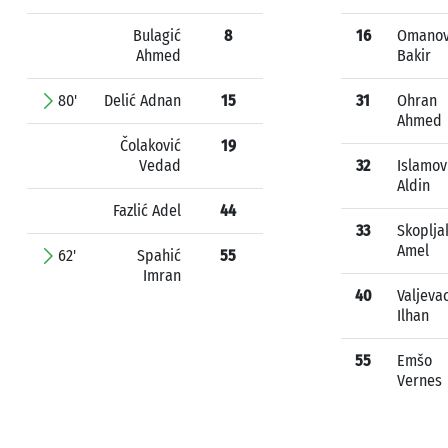
Bulagić
8
16
Omanov
Ahmed
Bakir
80'
Delić Adnan
15
31
Ohran
Ahmed
Čolaković
19
Vedad
32
Islamov
Aldin
Fazlić Adel
44
33
Skoplja
Amel
62'
Spahić
55
Imran
40
Valjeva
Ilhan
55
Emšo
Vernes