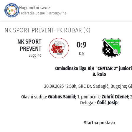
Nogometni savez
Federacije Bosne i Hercegovine
NK SPORT PREVENT-FK RUDAR (K)
NK SPORT
0:9
PREVENT
0:5
Bugojno
Omladinska liga BiH "CENTAR 2" juniori
8. kolo
20.09.2025 12:30h, SRC Dr. Sadagić, Bugojno; G
Glavni sudija:
Grabus Samid
; 1. pomoćnik:
Zuhrić Dženet
; 
Delegat:
Čolić Josip
;
Startna postava