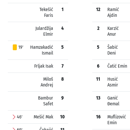
Tekešić
1
12
Ramić
Faris
Ajdin
Julardžija
4
2
Karzić
Elmir
Anur
19'
Hamzakadić
5
5
Šabić
Ismail
Deni
Frljak Isak
7
6
Čatić Emin
Miloš
8
11
Husić
Andrej
Asmir
Bambur
9
13
Ganić
Safet
Đemal
46'
Mešić Mak
10
16
Muflizović
Emin
69'
Čehajić
11