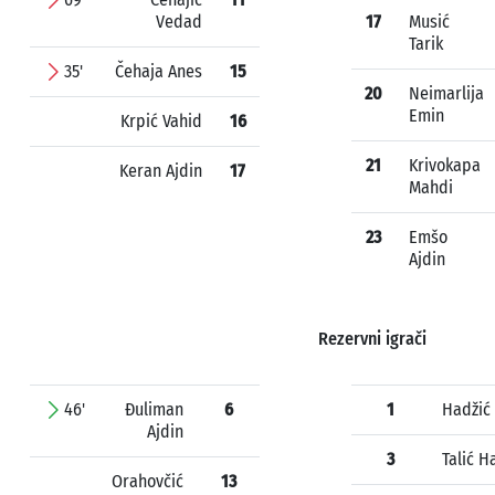
Vedad
17
Musić
Tarik
35'
Čehaja Anes
15
20
Neimarlija
Emin
Krpić Vahid
16
21
Krivokapa
Keran Ajdin
17
Mahdi
23
Emšo
Ajdin
Rezervni igrači
46'
Đuliman
6
1
Hadžić 
Ajdin
3
Talić H
Orahovčić
13