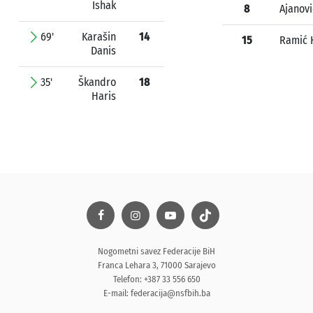
Ishak
8
Ajanovi
69'
Karašin
14
15
Ramić 
Danis
35'
Škandro
18
Haris
Nogometni savez Federacije BiH
Franca Lehara 3, 71000 Sarajevo
Telefon: +387 33 556 650
E-mail:
federacija@nsfbih.ba