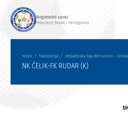
Nogometni savez
Federacije Bosne i Hercegovine
Home
Takmičenja
Omladinska liga BiH Juniori - Centar
NK ČELIK-FK RUDAR (K)
NK