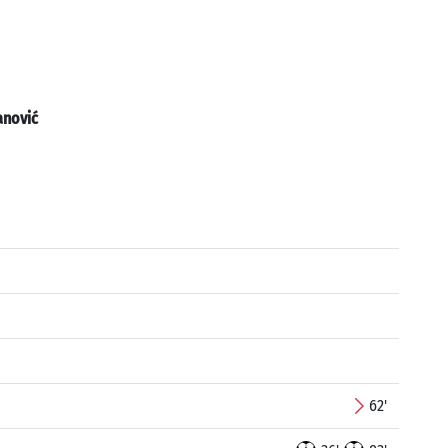
nović
62'