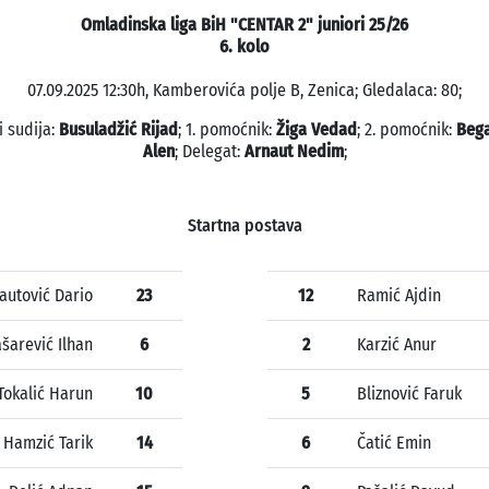
Omladinska liga BiH "CENTAR 2" juniori 25/26
6. kolo
07.09.2025 12:30h, Kamberovića polje B, Zenica; Gledalaca: 80;
i sudija:
Busuladžić Rijad
; 1. pomoćnik:
Žiga Vedad
; 2. pomoćnik:
Bega
Alen
; Delegat:
Arnaut Nedim
;
Startna postava
autović Dario
23
12
Ramić Ajdin
ašarević Ilhan
6
2
Karzić Anur
Tokalić Harun
10
5
Bliznović Faruk
Hamzić Tarik
14
6
Čatić Emin