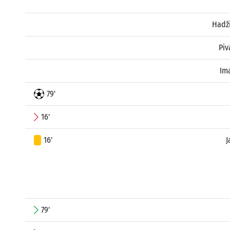
Hadž
Piv
Im
79'
16'
16'
J
79'