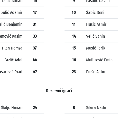
Delić Adnan
15
9
Pašalić Davud
ibulić Adamir
17
10
Šabić Deni
alić Benjamin
31
11
Husić Asmir
amović Kasim
33
14
Velić Sanin
Filan Hamza
37
15
Musić Tarik
Fazlić Adel
44
16
Muflizović Emin
ašarević Riad
47
23
Emšo Ajdin
Rezervni igrači
Škiljo Ninian
24
8
Sikira Nadir