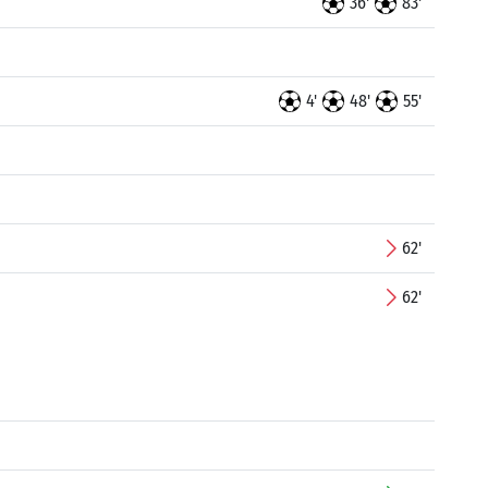
36'
83'
4'
48'
55'
62'
62'