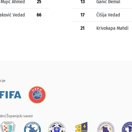
Mujić Ahmed
25
13
Ganić Đemal
aković Vedad
66
17
Čišija Vedad
21
Krivokapa Mahdi
cije
lni/Županijski savezi