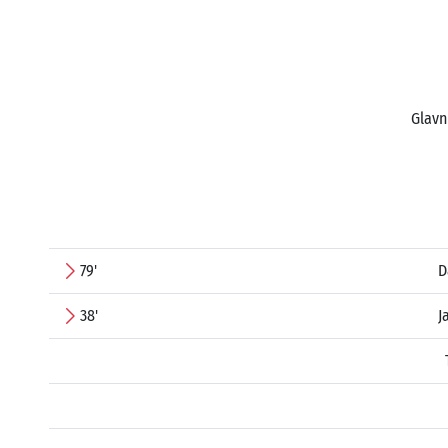
Glavn
79'
D
38'
J