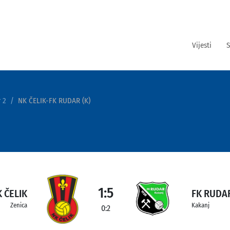
Vijesti
S
 2
NK ČELIK-FK RUDAR (K)
1:5
 ČELIK
FK RUDAR
Zenica
Kakanj
0:2