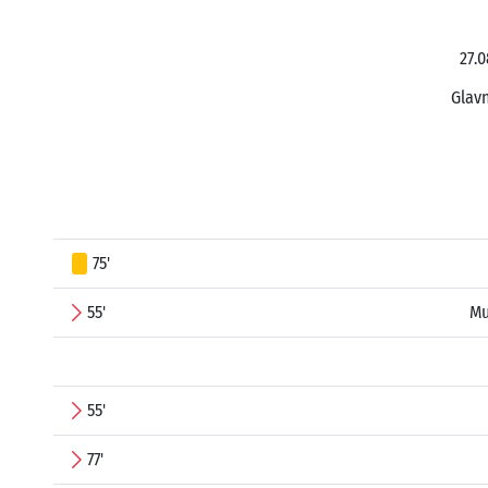
27.0
Glavn
75'
55'
Mu
55'
77'