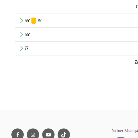
Č
55'
75'
55'
77'
Z
Partneri/Asocija