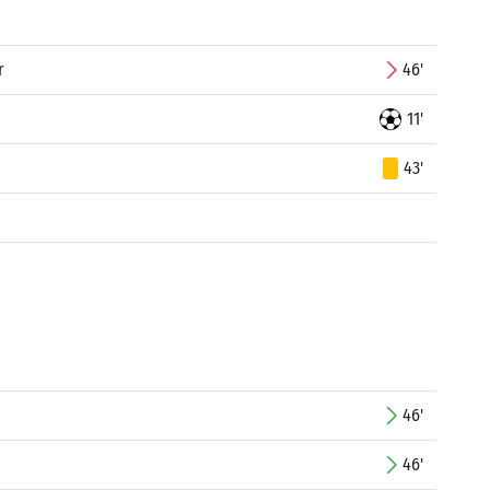
r
46'
11'
43'
46'
46'