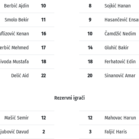
Berbić Ajdin
10
8
Sojkić Hanan
Smolo Bekir
11
9
Hasančević Ensa
flizović Kenan
16
10
Čamdžić Nedim
erbić Mehmed
17
14
Gluhić Bakir
rivoda Mustafa
18
18
Ferhatović Edin
Delić Aid
22
20
Sinanović Amar
Rezervni igrači
Mašić Semir
12
12
Mahovac Harun
Ljubović Davud
2
3
Faljić Haris