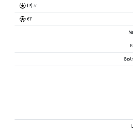
(P) 5'
61'
Mu
B
Bist