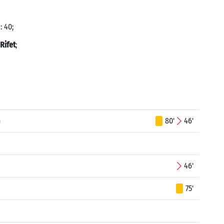
: 40;
Rifet
;
n
80'
46'
46'
75'