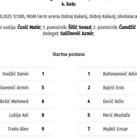
4. kolo
8.2025 17:30h, MGM Farm arena Doboj Kakanj, Doboj Kakanj; Gledalaca
i sudija:
Čosić Mahir
; 1. pomoćnik:
Šišić Senad
; 2. pomoćnik:
Čamdžić 
Delegat:
Salčinović Azmir
;
Startna postava
Hadžić Danin
1
1
Rahmanović Adi
šanović Armin
5
2
Bajrić Enis
Brkić Mehmed
6
4
Durić Adin
Lušija Adi
8
5
Parić Mustafa
Trako Alen
9
7
Mujkić Ensar