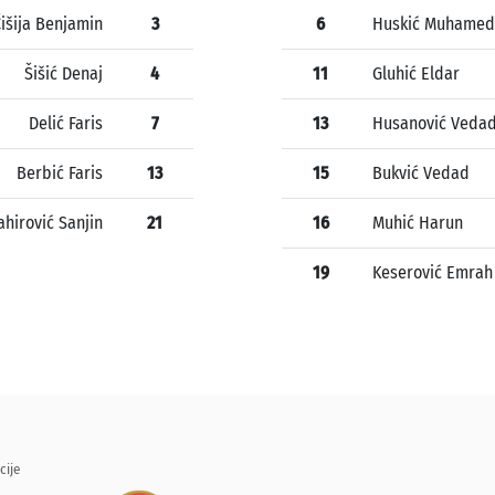
išija Benjamin
3
6
Huskić Muhamed
Šišić Denaj
4
11
Gluhić Eldar
Delić Faris
7
13
Husanović Veda
Berbić Faris
13
15
Bukvić Vedad
ahirović Sanjin
21
16
Muhić Harun
19
Keserović Emrah
cije