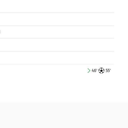
d
46'
55'