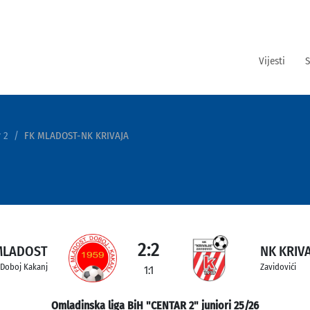
Vijesti
S
 2
FK MLADOST-NK KRIVAJA
2:2
MLADOST
NK KRIV
Doboj Kakanj
Zavidovići
1:1
Omladinska liga BiH "CENTAR 2" juniori 25/26