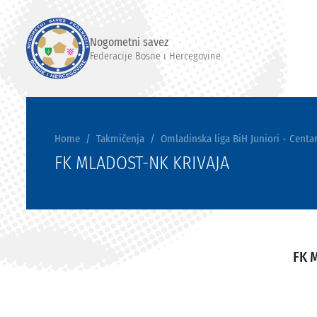
Nogometni savez
Federacije Bosne i Hercegovine
Home
Takmičenja
Omladinska liga BiH Juniori - Centar
FK MLADOST-NK KRIVAJA
FK 