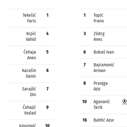
Tekešić
1
1
Topić
Faris
Frano
Krpić
4
3
Zlotrg
Vahid
Anes
Čehaja
5
6
Bobaš Ivan
Anes
7
Bajramović
Karašin
6
Arman
Danis
8
Pranjga
Sarajlić
7
Aziz
Din
10
Aganović
Čehajić
9
Tarik
Vedad
16
Bahtić Azur
Junuzović
10