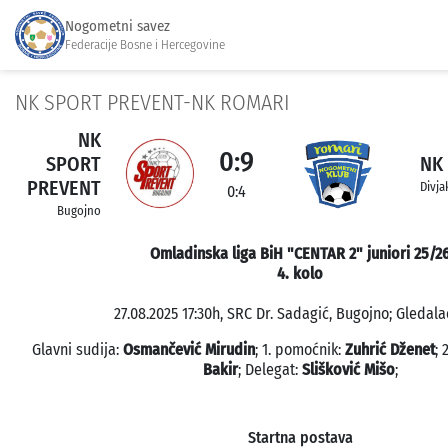
Nogometni savez
Federacije Bosne i Hercegovine
NK SPORT PREVENT-NK ROMARI
NK
0:9
SPORT
NK
PREVENT
Divja
0:4
Bugojno
Omladinska liga BiH "CENTAR 2" juniori 25/2
4. kolo
27.08.2025 17:30h, SRC Dr. Sadagić, Bugojno; Gledala
Glavni sudija:
Osmančević Mirudin
; 1. pomoćnik:
Zuhrić Dženet
; 
Bakir
; Delegat:
Slišković Mišo
;
Startna postava