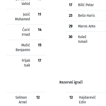
Vahid
17
Bilić Petar
Jusić
11
23
Bešo Haris
Muhamed
29
Maros Anto
Čurić
14
Irnad
30
Kulaš
Ismail
Mušić
15
Benjamin
Frljak
17
Isak
Rezervni igrači
Selman
12
12
Hajdarević
Arnel
Edin