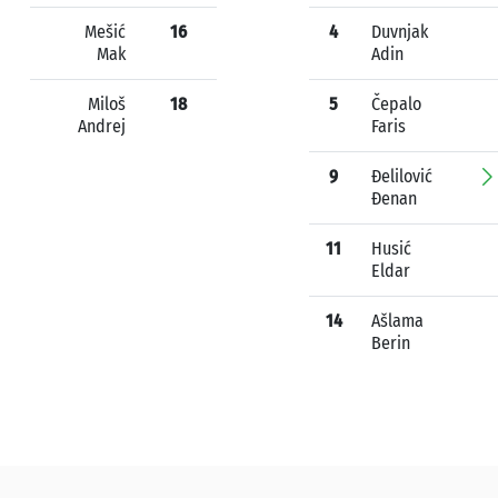
Mešić
16
4
Duvnjak
Mak
Adin
Miloš
18
5
Čepalo
Andrej
Faris
9
Đelilović
Đenan
11
Husić
Eldar
14
Ašlama
Berin