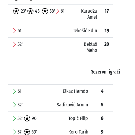
23'
45'
58'
61'
Karadža
17
Amel
61'
Tekešić Edin
19
52'
Bektaš
20
Meho
Rezervni igrači
61'
Elkaz Hamdo
4
52'
Sadiković Armin
5
52'
90'
Topić Filip
8
57'
69'
Kero Tarik
9