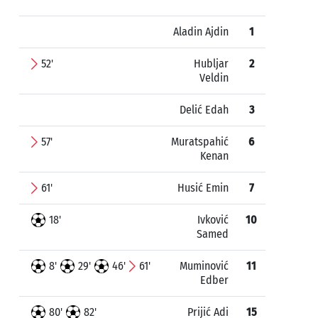
Aladin Ajdin
1
52'
Hubljar
2
Veldin
Delić Edah
3
57'
Muratspahić
6
Kenan
61'
Husić Emin
7
18'
Ivković
10
Samed
8'
29'
46'
61'
Muminović
11
Edber
80'
82'
Prijić Adi
15