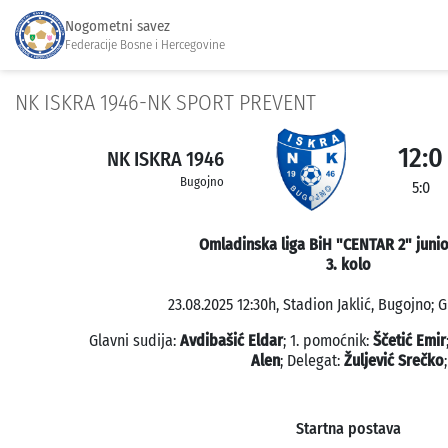
Nogometni savez
Federacije Bosne i Hercegovine
NK ISKRA 1946-NK SPORT PREVENT
12:0
NK ISKRA 1946
Bugojno
5:0
Omladinska liga BiH "CENTAR 2" junio
3. kolo
23.08.2025 12:30h, Stadion Jaklić, Bugojno; 
Glavni sudija:
Avdibašić Eldar
; 1. pomoćnik:
Ščetić Emir
Alen
; Delegat:
Žuljević Srečko
;
Startna postava