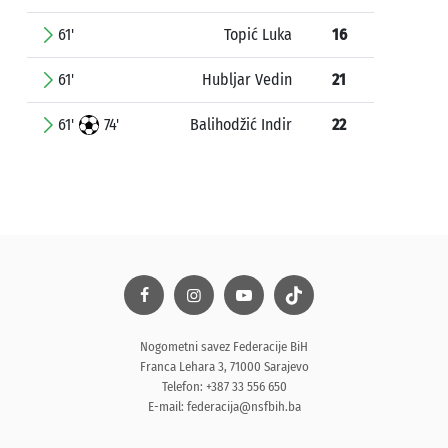
61'
Topić Luka
16
61'
Hubljar Vedin
21
61'
74'
Balihodžić Indir
22
Nogometni savez Federacije BiH
Franca Lehara 3, 71000 Sarajevo
Telefon: +387 33 556 650
E-mail:
federacija@nsfbih.ba