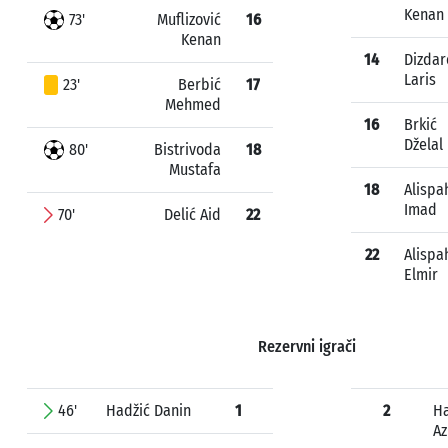
Kenan
73'
Muflizović
16
Kenan
14
Dizdar
Laris
23'
Berbić
17
Mehmed
16
Brkić
Dželal
80'
Bistrivoda
18
Mustafa
18
Alispa
Imad
70'
Delić Aid
22
22
Alispa
Elmir
Rezervni igrači
46'
Hadžić Danin
1
2
Ha
Az