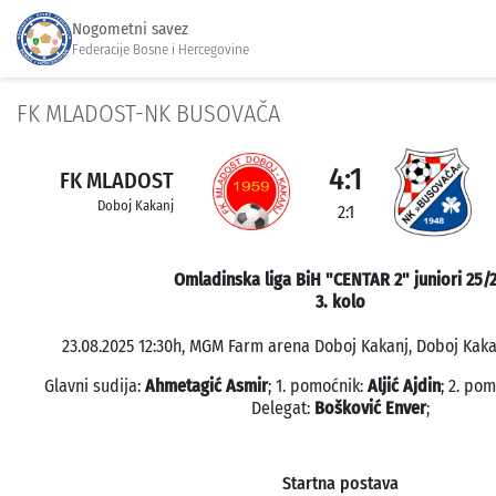
Nogometni savez
Federacije Bosne i Hercegovine
FK MLADOST-NK BUSOVAČA
4:1
FK MLADOST
Doboj Kakanj
2:1
Omladinska liga BiH "CENTAR 2" juniori 25/
3. kolo
23.08.2025 12:30h, MGM Farm arena Doboj Kakanj, Doboj Kakan
Glavni sudija:
Ahmetagić Asmir
; 1. pomoćnik:
Aljić Ajdin
; 2. po
Delegat:
Bošković Enver
;
Startna postava