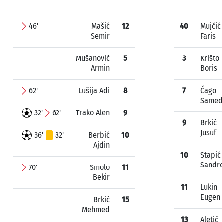
46'
Mašić
12
40
Mujčić
Semir
Faris
Mušanović
5
3
Krišto
Armin
Boris
62'
Lušija Adi
8
7
Čago
Same
32'
62'
Trako Alen
9
9
Brkić
Jusuf
36'
82'
Berbić
10
Ajdin
10
Stapić
Sandr
70'
Smolo
11
Bekir
11
Lukin
Eugen
Brkić
15
Mehmed
13
Aletić