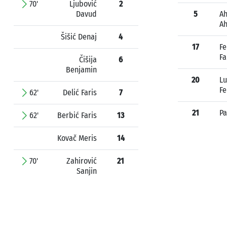
70'
Ljubović
2
Davud
5
A
A
Šišić Denaj
4
17
Fe
Fa
Čišija
6
Benjamin
20
Lu
Fe
62'
Delić Faris
7
21
Pa
62'
Berbić Faris
13
Kovač Meris
14
70'
Zahirović
21
Sanjin